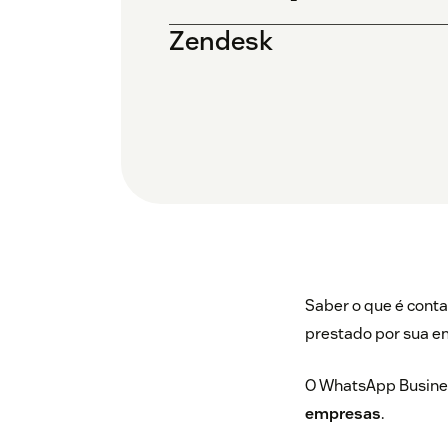
Zendesk
Saber o que é cont
prestado por sua e
O WhatsApp Busine
empresas
.