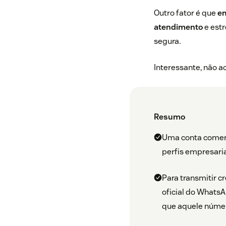
Outro fator é que
em
atendimento
e estr
segura.
Interessante, não a
Resumo
Uma conta comerc
perfis empresaria
Para transmitir c
oficial do Whats
que aquele númer