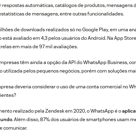
iar respostas automáticas, catálogos de produtos, mensagens 
estatísticas de mensagens, entre outras funcionalidades.
lhões de downloads realizados só no
Google Play
, em uma aná
vo está avaliado em 4,3 pelos usuários do Android. Na
App Stor
trelas em mais de 97 mil avaliações.
empresas têm ainda a opção da
API do WhatsApp Business
, c
o utilizada pelos pequenos negócios, porém com soluções mai
presa deveria considerar o uso de uma conta comercial no W
lientes?
mento realizado pela Zendesk em 2020
, o WhatsApp é o
aplic
mundo
. Além disso, 87% dos usuários de smartphones usam 
e comunicar.