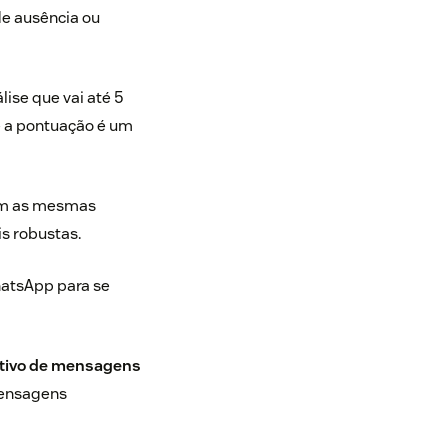
de ausência ou
lise que vai até 5
e
a pontuação é um
om as mesmas
s robustas.
hatsApp para se
ativo de mensagens
mensagens