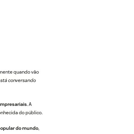
lmente quando vão
está conversando
empresariais
. A
onhecida do público.
popular do mundo
,