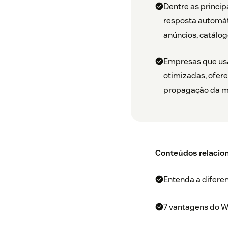
Dentre as princip
resposta automáti
anúncios, catálog
Empresas que usa
otimizadas, ofer
propagação da m
Conteúdos relacio
Entenda a difere
7 vantagens do W