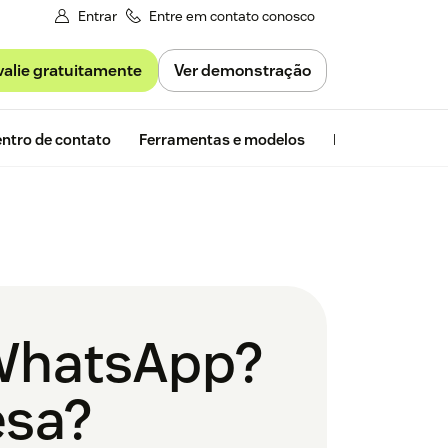
Entrar
Entre em contato conosco
valie gratuitamente
Ver demonstração
Avaliação gra
ntro de contato
Ferramentas e modelos
Insights da Zen
 WhatsApp?
esa?