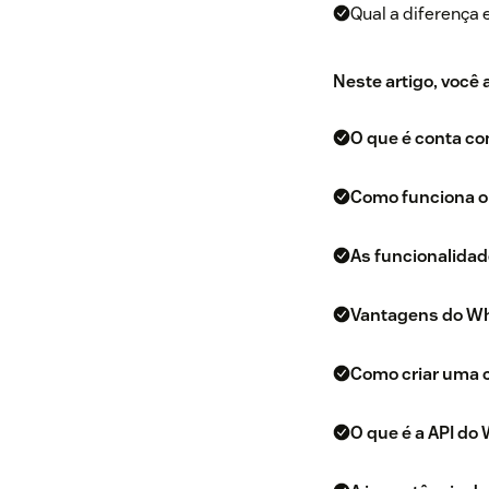
Qual a diferença
Neste artigo, você
O que é conta c
Como funciona 
As funcionalida
Vantagens do W
Como criar uma 
O que é a API d