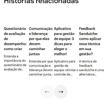
Histórias relacionadas
Questionário
Comunicação
Aplicativo
Feedback
de avaliação
e liderança:
para gestão
Sanduíche:
de
por que elas
de equipe: 3
como aplicar
desempenho:
devem
dicas para
essa técnica
como criar
caminhar
eleger o
em sua
juntas
melhor!
gestão?
Entenda a
importância do
Entenda por que
Aplicativo para
A técnica de
questionário de
comunicação e
gestão de
feedback
avaliação de
liderança devem
equipe: otimize o
sanduíche é uma
desempenho,
caminhar juntas
controle de
alternativa
principais tipos e
e como essa
tarefas,
interessante
como criar para a
combinação
comunicação
para lidar com
sua empresa.
engaja e
interna, reuniões
situações
promove uma
e projetos
negativas de
cultura de
complexos!
maneira
colaboração e
construtiva. Veja
alta
como colocar em