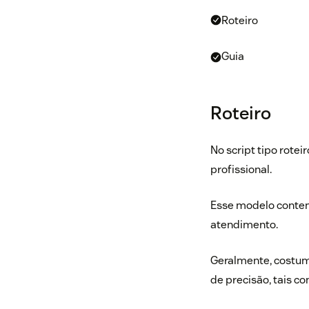
Roteiro
Guia
Roteiro
No script tipo rote
profissional.
Esse modelo contem
atendimento.
Geralmente, costum
de precisão, tais c