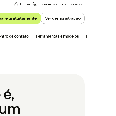
Entrar
Entre em contato conosco
valie gratuitamente
Ver demonstração
Avaliação gra
ntro de contato
Ferramentas e modelos
Insights da Zen
 é,
 um