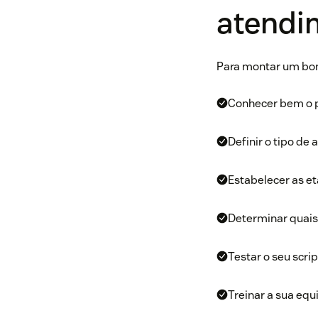
atendi
Para montar um bom
Conhecer bem o pe
Definir o tipo de
Estabelecer as e
Determinar quais 
Testar o seu scrip
Treinar a sua equi