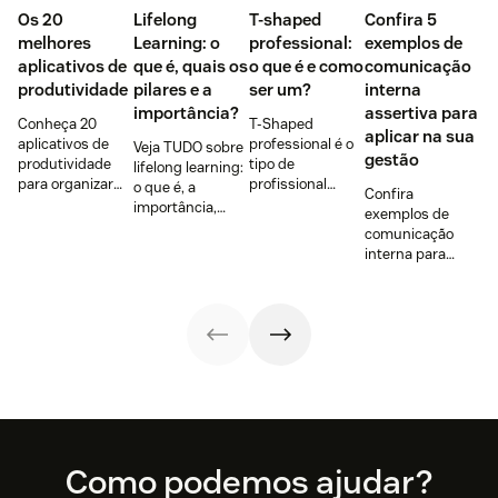
Os 20
Lifelong
T-shaped
Confira 5
melhores
Learning: o
professional:
exemplos de
aplicativos de
que é, quais os
o que é e como
comunicação
produtividade
pilares e a
ser um?
interna
importância?
assertiva para
Conheça 20
T-Shaped
aplicar na sua
aplicativos de
professional é o
Veja TUDO sobre
gestão
produtividade
tipo de
lifelong learning:
para organizar
profissional
o que é, a
Confira
tarefas,
buscado por
importância,
exemplos de
colaborar,
97% dos
como funciona,
comunicação
manter o foco e
empregadores.
benefícios para a
interna para
melhorar o
Mas o que é isso?
empresa e para
fortalecer a
atendimento ao
Será que você é
funcionário,
cultura
cliente em 2026.
um deles? Leia e
tendências e
organizacional,
descubra.
muito mais!
engajar a equipe
e criar um
ambiente mais
produtivo e
colaborativo.
Footer
Como podemos ajudar?