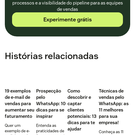
processos e a visibilidade do pipeline para as equipes
de vendas
Experimente grátis
Histórias relacionadas
‌19 exemplos
Prospecção
Como
Técnicas de
de e-mail de
pelo
descobrir e
vendas pelo
vendas para
WhatsApp: 10
captar
WhatsApp: as
aumentar seu
dicas para se
clientes
11 melhores
faturamento
inspirar
potenciais: 13
para sua
dicas para te
empresa!
Quer um
Entenda as
ajudar
exemplo de e-
praticidades de
Conheça as 11