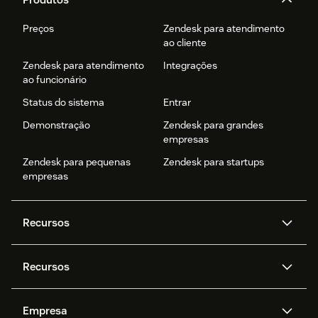
Preços
Zendesk para atendimento
ao cliente
Zendesk para atendimento
Integrações
ao funcionário
Status do sistema
Entrar
Demonstração
Zendesk para grandes
empresas
Zendesk para pequenas
Zendesk para startups
empresas
Recursos
Agentes de IA
Copilot
Recursos
Zendesk AI
Mensagens e chat em tempo
real
Central de Ajuda
Segurança
Empresa
Privacidade e proteção de
Base de conhecimento