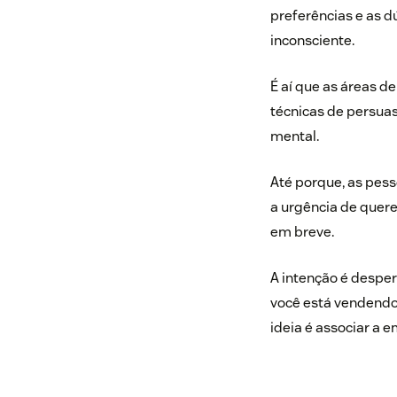
preferências e as d
inconsciente.
É aí que as áreas 
técnicas de persuas
mental.
Até porque, as pess
a urgência de quer
em breve.
A intenção é despe
você está vendendo.
ideia é associar a 