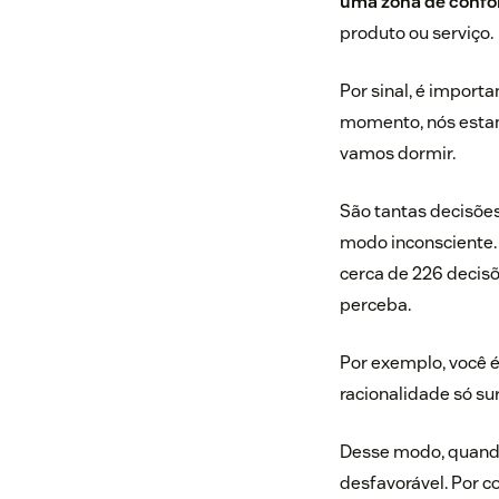
uma zona de confor
produto ou serviço.
Por sinal, é import
momento, nós esta
vamos dormir.
São tantas decisõe
modo inconsciente. 
cerca de 226 decis
perceba.
Por exemplo, você 
racionalidade só sur
Desse modo, quando 
desfavorável. Por c