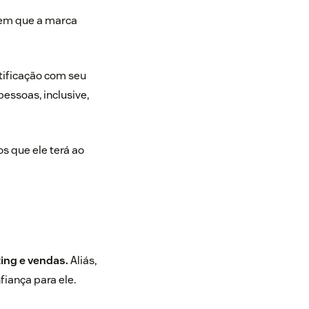
 em que a marca
tificação com seu
essoas, inclusive,
s que ele terá ao
ing e vendas.
Aliás,
iança para ele.