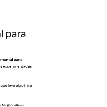
l para
 mental para
ões experimentadas
o que leva alguém a
 os gostos, as