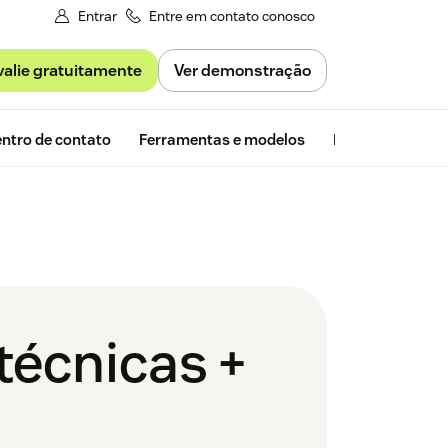
Entrar
Entre em contato conosco
valie gratuitamente
Ver demonstração
Avaliação gra
ntro de contato
Ferramentas e modelos
Insights da Zen
técnicas +