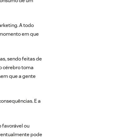
o consumo de um
rketing. A todo
o momento em que
s, sendo feitas de
o cérebro toma
sem que a gente
consequências. E a
 favorável ou
 eventualmente pode