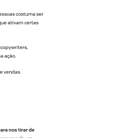
pessoas costuma ser
que ativam certas
r
copywriters
,
a ação.
de vendas.
ra nos tirar de