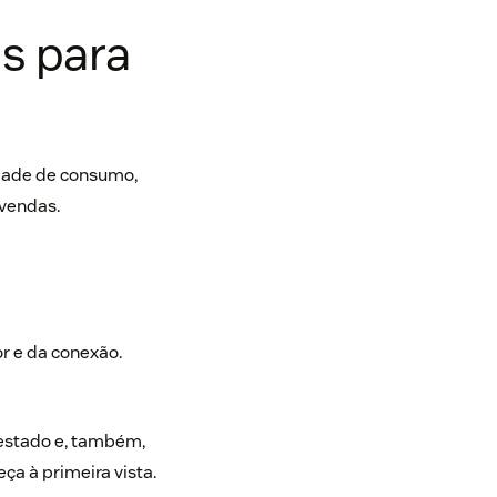
s para
dade de consumo,
 vendas.
r e da conexão.
 estado e, também,
a à primeira vista.