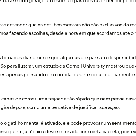
to.
De modo geral, é um estímulo para nos fazer decidir pel
ante entender que os gatilhos mentais não são exclusivos do ma
mos fazendo escolhas, desde a hora em que acordamos até 
s tomadas diariamente que algumas até passam despercebida
Só para ilustrar, um
estudo da Cornell University
mostrou que 
ões apenas pensando em comida durante o dia, praticamente 
é capaz de comer uma feijoada tão rápido que nem pensa nas 
girá depois, como uma tentativa de justificar sua ação.
o gatilho mental é ativado, ele pode provocar um sentimento
onseguinte, a técnica deve ser usada com certa cautela, pois