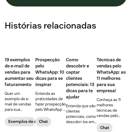
Histórias relacionadas
‌19 exemplos
Prospecção
Como
Técnicas de
de e-mail de
pelo
descobrir e
vendas pelo
vendas para
WhatsApp: 10
captar
WhatsApp: as
aumentar seu
dicas para se
clientes
11 melhores
faturamento
inspirar
potenciais: 13
para sua
dicas para te
empresa!
Quer um
Entenda as
ajudar
exemplo de e-
praticidades de
Conheça as 11
mail de vendas
fazer prospecção
melhores
Entenda que são
para sua
pelo WhatsApp +
técnicas de
clientes
empresa?
10 dicas
vendas pelo
potenciais, como
Confira 19
PRÁTICAS para
WhatsApp,
Exemplos de e-mails de vendas
Chat
descobri-los em
opções, incluindo
começar agora
vantagens de
5 passos + 8
Chat
o bônus com as
mesmo,
usar a