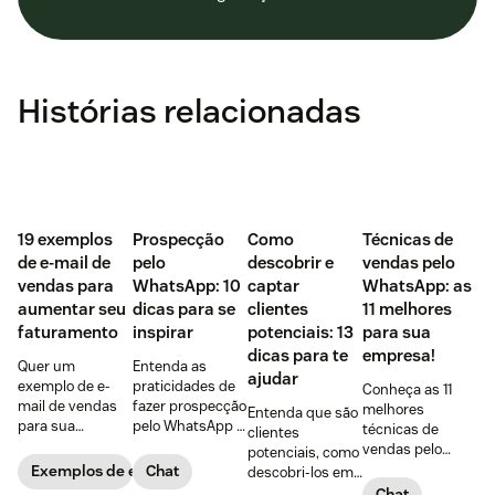
Histórias relacionadas
‌19 exemplos
Prospecção
Como
Técnicas de
de e-mail de
pelo
descobrir e
vendas pelo
vendas para
WhatsApp: 10
captar
WhatsApp: as
aumentar seu
dicas para se
clientes
11 melhores
faturamento
inspirar
potenciais: 13
para sua
dicas para te
empresa!
Quer um
Entenda as
ajudar
exemplo de e-
praticidades de
Conheça as 11
mail de vendas
fazer prospecção
melhores
Entenda que são
para sua
pelo WhatsApp +
técnicas de
clientes
empresa?
10 dicas
vendas pelo
potenciais, como
Confira 19
PRÁTICAS para
WhatsApp,
Exemplos de e-mails de vendas
Chat
descobri-los em
opções, incluindo
começar agora
vantagens de
5 passos + 8
Chat