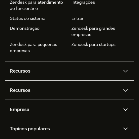
Zendesk para atendimento
Integrações
ao funcionário
Status do sistema
Entrar
Demonstração
Zendesk para grandes
empresas
Zendesk para pequenas
Zendesk para startups
empresas
Recursos
Agentes de IA
Copilot
Recursos
Zendesk AI
Mensagens e chat em tempo
real
Central de Ajuda
Segurança
Empresa
Privacidade e proteção de
Base de conhecimento
API e desenvolvedores
Blog
dados avançada
Quem somos
O que é o Zendesk?
Pesquisa de IA
Eventos e webinars
Trabalho com tickets
Voz
Tópicos populares
Carreiras
Inclusão e Pertencimento
Histórias de clientes
Academy
Fóruns da comunidade
Relatórios e análises