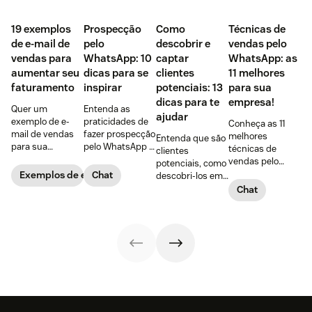
‌19 exemplos
Prospecção
Como
Técnicas de
de e-mail de
pelo
descobrir e
vendas pelo
vendas para
WhatsApp: 10
captar
WhatsApp: as
aumentar seu
dicas para se
clientes
11 melhores
faturamento
inspirar
potenciais: 13
para sua
dicas para te
empresa!
Quer um
Entenda as
ajudar
exemplo de e-
praticidades de
Conheça as 11
mail de vendas
fazer prospecção
melhores
Entenda que são
para sua
pelo WhatsApp +
técnicas de
clientes
empresa?
10 dicas
vendas pelo
potenciais, como
Confira 19
PRÁTICAS para
WhatsApp,
Exemplos de e-mails de vendas
Chat
descobri-los em
opções, incluindo
começar agora
vantagens de
5 passos + 8
Chat
o bônus com as
mesmo,
usar a
dicas para captar
armas da
explorando todas
ferramenta +
clientes
persuasão de
as ferramentas
dicas para criar
potenciais na
Robert Cialdini!
do app!
um script
internet e
personalizado
convertê-los com
para acolher o
sucesso!
cliente!