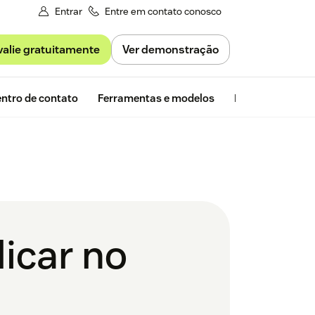
Entrar
Entre em contato conosco
valie gratuitamente
Ver demonstração
Avaliação gra
ntro de contato
Ferramentas e modelos
Insights da Zen
licar no