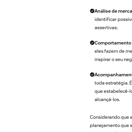
Análise de merc
identificar possí
assertivas;
Comportamento d
eles fazem de mel
inspirar o seu neg
Acompanhamento 
toda estratégia. 
que estabelecê-l
alcançá-los.
Considerando que a
planejamento que se