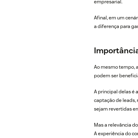
empresarial
.
Afinal, em um cená
a diferença para ga
Importância
Ao mesmo tempo, ao
podem ser benefici
A principal delas é
captação de leads, 
sejam revertidas em
Mas a relevância d
A experiência do co