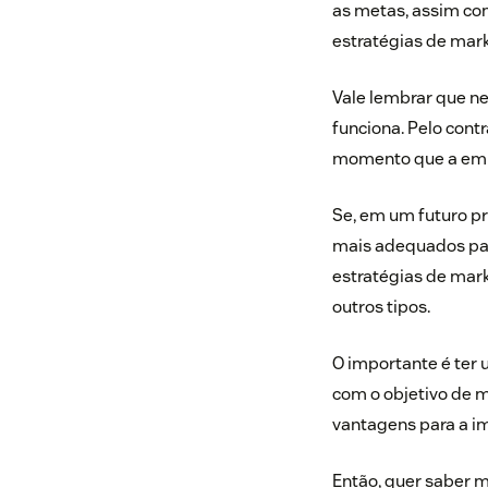
as metas, assim com
estratégias de mark
Vale lembrar que n
funciona. Pelo con
momento que a emp
Se, em um futuro pr
mais adequados para
estratégias de mark
outros tipos.
O importante é ter 
com o objetivo de m
vantagens para a i
Então, quer saber 