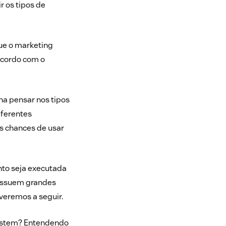
r os tipos de
ue o marketing
acordo com o
na pensar nos tipos
iferentes
as chances de usar
nto seja executada
possuem grandes
veremos a seguir.
xistem? Entendendo