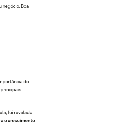
u negócio. Boa
importância do
 principais
Nela, foi revelado
ara o crescimento