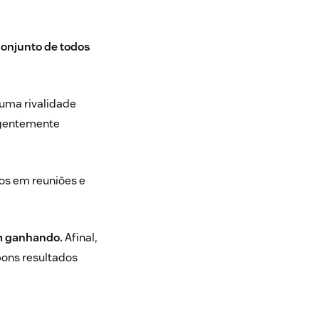
conjunto de todos
uma rivalidade
urgentemente
os em reuniões e
em ganhando.
Afinal,
bons resultados