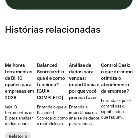
Histórias relacionadas
Melhores
Balanced
Análise de
Control Desk:
ferramentas
Scorecard: o
dados para
o que é e como
de BI: 10
que é e como
vendas:
otimiza o
opções para
funciona?
importância e
atendimento
empresas em
[GUIA
por que você
da empresa?
2026
COMPLETO]
precisa fazer
Entenda o que é
control desk,
Veja 10
Entenda o que é
Entenda a
significado, o
ferramentas de
Balanced
importância da
que faz um
BI para analisar
Scorecard, como
análise de dados
control desk, as
dados, criar
a metodologia
para vendas,
vantagens para a
dashboards e
funciona e como
seus principais
área de
melhorar
o BSC pode ser
benefícios,
Relatório