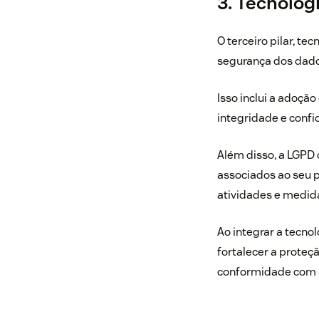
3. Tecnolog
O terceiro pilar, t
segurança dos dado
Isso inclui a adoçã
integridade e conf
Além disso, a LGPD 
associados ao seu 
atividades e medid
Ao integrar a tecno
fortalecer a proteç
conformidade com a