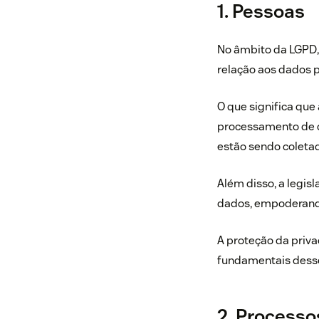
1. Pessoas
No âmbito da
LGPD
relação aos dados 
O que significa que
processamento de da
estão sendo coletad
Além disso, a legisl
dados, empoderando
A proteção da priv
fundamentais desse
2. Processo