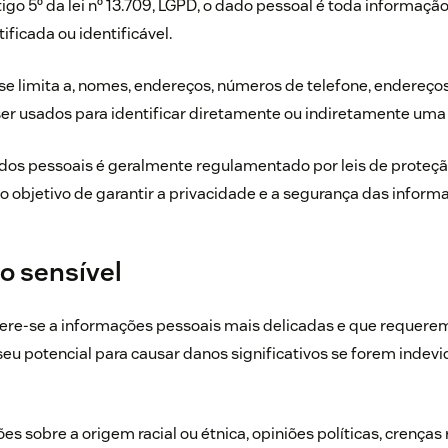
igo 5º da lei nº 13.709, LGPD, o dado pessoal é toda informaçã
ificada ou identificável.
o se limita a, nomes, endereços, números de telefone, endereços
r usados para identificar diretamente ou indiretamente uma 
dos pessoais é geralmente regulamentado por leis de proteç
o objetivo de garantir a privacidade e a segurança das inform
o sensível
efere-se a informações pessoais mais delicadas e que requer
seu potencial para causar danos significativos se forem ind
ões sobre a origem racial ou étnica, opiniões políticas, crenças 