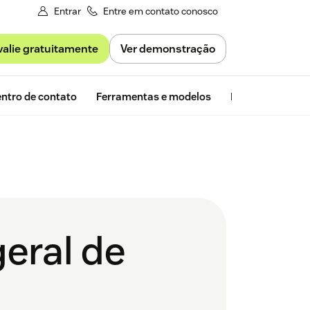
Entrar
Entre em contato conosco
valie gratuitamente
Ver demonstração
Avaliação gra
ntro de contato
Ferramentas e modelos
Insights da Zen
geral de