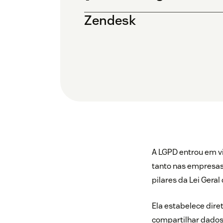
Zendesk
A LGPD entrou em vi
tanto nas empresas 
pilares da Lei Gera
Ela estabelece dire
compartilhar dados 