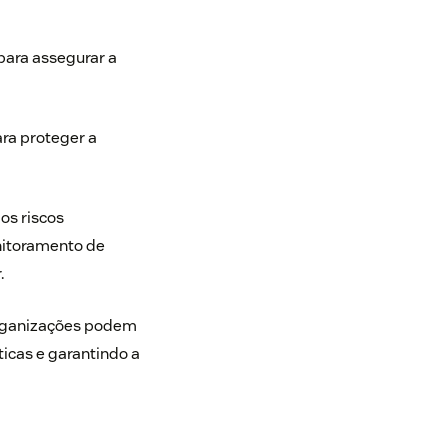
para assegurar a
ara proteger a
os riscos
nitoramento de
.
 organizações podem
icas e garantindo a