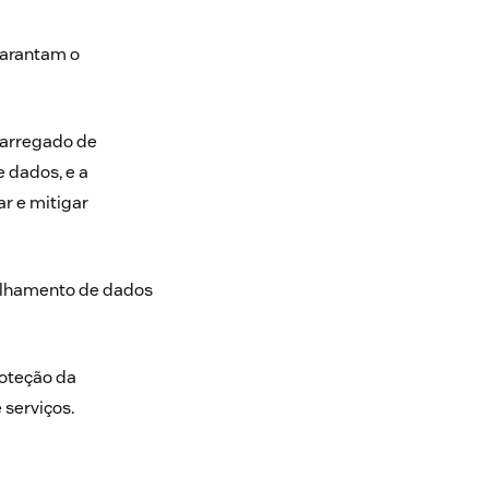
garantam o
carregado de
 dados, e a
ar e mitigar
ilhamento de dados
roteção da
 serviços.