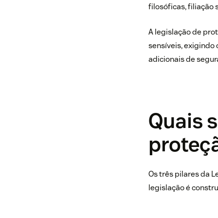
filosóficas, filiaçã
A legislação de pr
sensíveis, exigind
adicionais de segur
Quais s
proteç
Os três pilares da 
legislação é constr