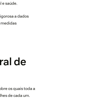
al e saúde.
igorosa a dados
o medidas
ral de
obre os quais toda a
alhes de cada um.