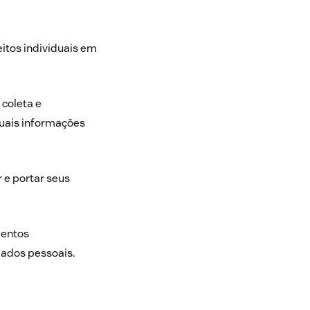
eitos individuais em
 coleta e
quais informações
r e portar seus
mentos
dados pessoais.