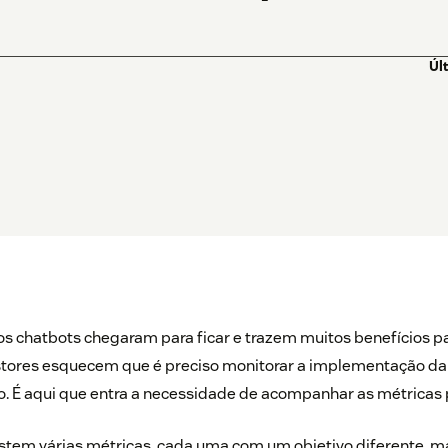
Úl
os chatbots chegaram para ficar e trazem muitos benefícios p
stores esquecem que é preciso monitorar a implementação da
o. É aqui que entra a necessidade de acompanhar as métricas 
istem várias métricas, cada uma com um objetivo diferente, 