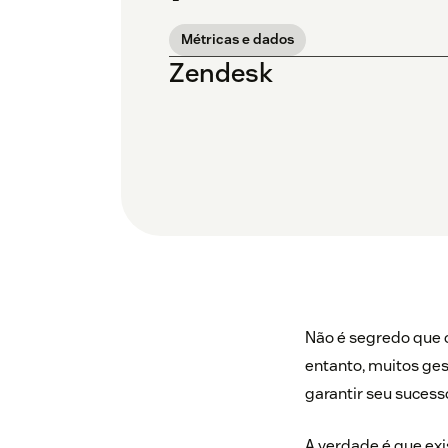
Métricas e dados
Zendesk
Não é segredo que 
entanto, muitos ge
garantir seu sucess
A verdade é que ex