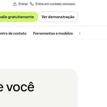
Entrar
Entre em contato conosco
valie gratuitamente
Ver demonstração
Avaliação gra
ntro de contato
Ferramentas e modelos
Insights da Zen
e você