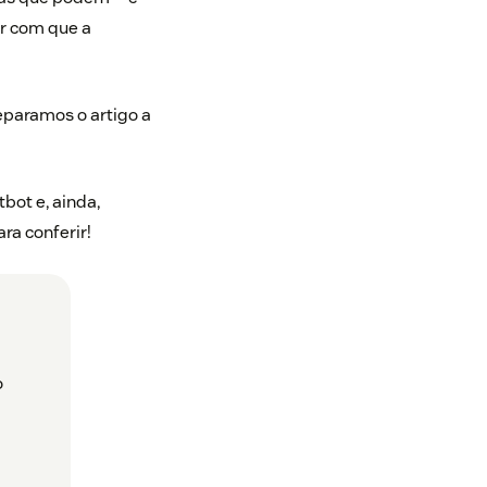
er com que a
paramos o artigo a
bot e, ainda,
ra conferir!
o