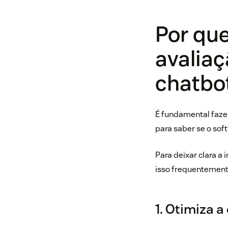
Por que
avalia
chatbo
É fundamental faze
para saber se o sof
Para deixar clara a
isso frequentemente
1. Otimiza a