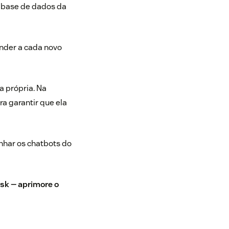
a base de dados da
ender a cada novo
a própria. Na
a garantir que ela
nhar os chatbots do
esk — aprimore o