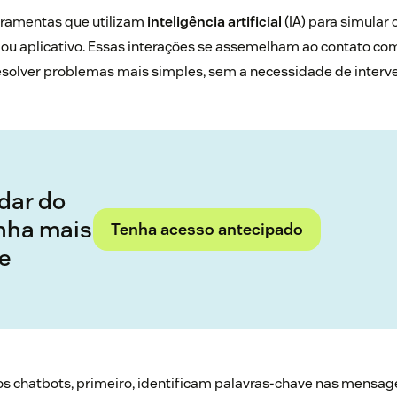
rramentas que utilizam
inteligência artificial
(IA) para simular
e ou aplicativo. Essas interações se assemelham ao contato 
esolver problemas mais simples, sem a necessidade de interv
idar do
enha mais
Tenha acesso antecipado
e
 os chatbots, primeiro, identificam palavras-chave nas mensa