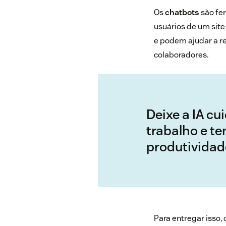
Os
chatbots
são fe
usuários de um sit
e podem ajudar a r
colaboradores.
Deixe a IA cu
trabalho e t
produtividad
Para entregar isso,