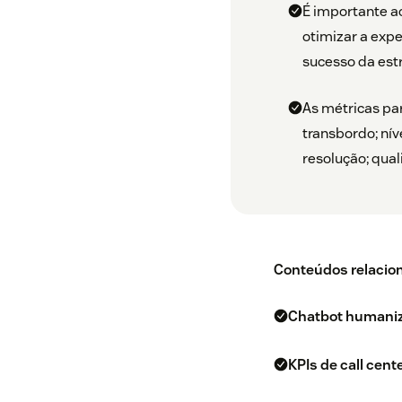
É importante a
otimizar a expe
sucesso da estr
As métricas pa
transbordo; nív
resolução; qual
Conteúdos relacio
Chatbot humaniza
KPIs de call cent