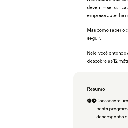
devem — ser utiliza
empresa obtenha me
Mas como saber o q
seguir.
Nele, você entende 
descobre as 12 métr
Resumo
Contar com um 
basta programá-
desempenho da 