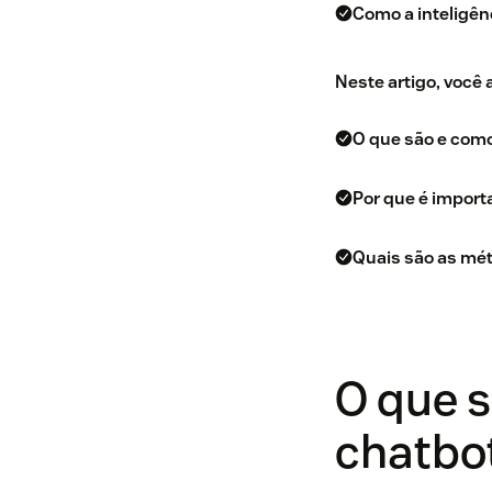
Como a inteligênc
Neste artigo, você
O que são e com
Por que é import
Quais são as mét
O que 
chatbo