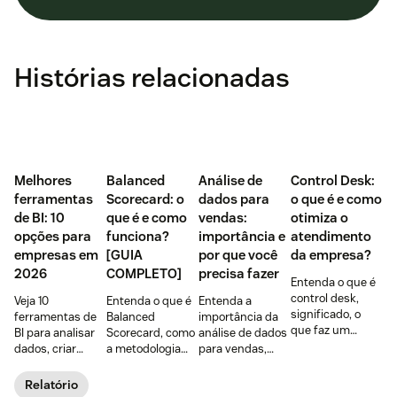
Histórias relacionadas
Melhores
Balanced
Análise de
Control Desk:
ferramentas
Scorecard: o
dados para
o que é e como
de BI: 10
que é e como
vendas:
otimiza o
opções para
funciona?
importância e
atendimento
empresas em
[GUIA
por que você
da empresa?
2026
COMPLETO]
precisa fazer
Entenda o que é
control desk,
Veja 10
Entenda o que é
Entenda a
significado, o
ferramentas de
Balanced
importância da
que faz um
BI para analisar
Scorecard, como
análise de dados
control desk, as
dados, criar
a metodologia
para vendas,
vantagens para a
dashboards e
funciona e como
seus principais
área de
melhorar
o BSC pode ser
benefícios,
Relatório
planejamento e
decisões.
um aliado na
exemplos e 4