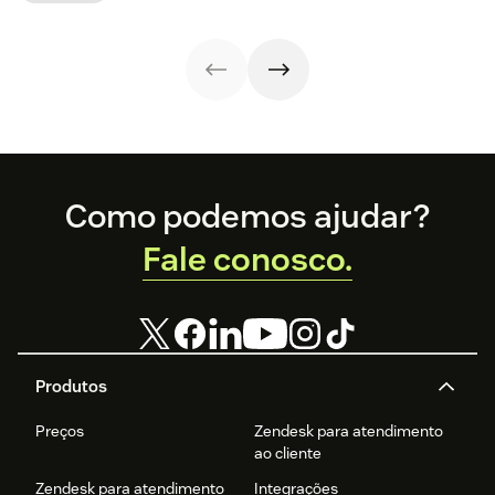
benefícios para o
Compare
gestão da
dicas de como
atendimento.
recursos, preços,
estratégia das
fazer na sua
integrações e
empresas.
empresa.
cenários de uso.
Footer
Como podemos ajudar?
Fale conosco.
Produtos
Preços
Zendesk para atendimento
ao cliente
Zendesk para atendimento
Integrações