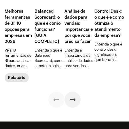
Melhores
Balanced
Análise de
Control Desk:
ferramentas
Scorecard: o
dados para
o que é e como
de BI: 10
que é e como
vendas:
otimiza o
opções para
funciona?
importância e
atendimento
empresas em
[GUIA
por que você
da empresa?
2026
COMPLETO]
precisa fazer
Entenda o que é
control desk,
Veja 10
Entenda o que é
Entenda a
significado, o
ferramentas de
Balanced
importância da
que faz um
BI para analisar
Scorecard, como
análise de dados
control desk, as
dados, criar
a metodologia
para vendas,
vantagens para a
dashboards e
funciona e como
seus principais
área de
melhorar
o BSC pode ser
benefícios,
Relatório
planejamento e
decisões.
um aliado na
exemplos e 4
benefícios para o
Compare
gestão da
dicas de como
atendimento.
recursos, preços,
estratégia das
fazer na sua
integrações e
empresas.
empresa.
cenários de uso.