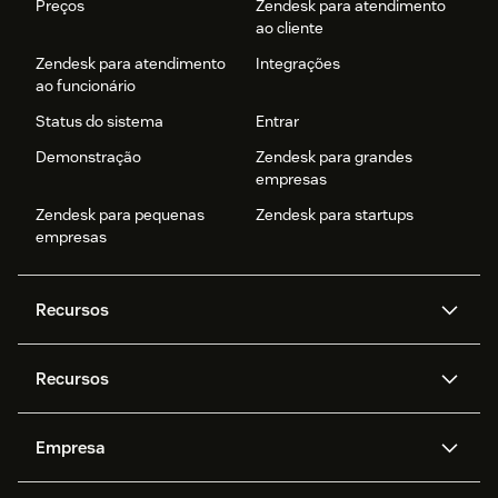
Preços
Zendesk para atendimento
ao cliente
Zendesk para atendimento
Integrações
ao funcionário
Status do sistema
Entrar
Demonstração
Zendesk para grandes
empresas
Zendesk para pequenas
Zendesk para startups
empresas
Recursos
Agentes de IA
Copilot
Recursos
Zendesk AI
Mensagens e chat em tempo
real
Central de Ajuda
Segurança
Empresa
Privacidade e proteção de
Base de conhecimento
API e desenvolvedores
Blog
dados avançada
Quem somos
O que é o Zendesk?
Pesquisa de IA
Eventos e webinars