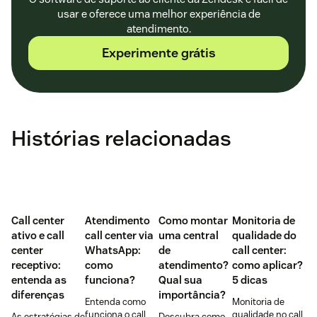
usar e oferece uma melhor experiência de
atendimento.
Experimente grátis
Histórias relacionadas
Call center
Atendimento
Como montar
Monitoria de
ativo e call
call center via
uma central
qualidade do
center
WhatsApp:
de
call center:
receptivo:
como
atendimento?
como aplicar?
entenda as
funciona?
Qual sua
5 dicas
diferenças
importância?
Entenda como
Monitoria de
funciona o call
qualidade no call
As estratégias de
Descubra como