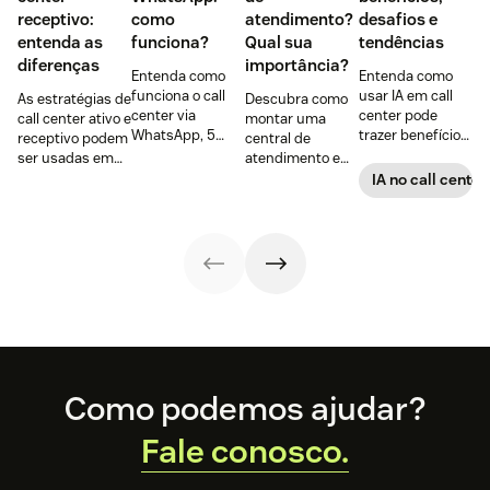
receptivo:
como
atendimento?
desafios e
entenda as
funciona?
Qual sua
tendências
diferenças
importância?
Entenda como
Entenda como
funciona o call
usar IA em call
As estratégias de
Descubra como
center via
center pode
call center ativo e
montar uma
WhatsApp, 5
trazer benefícios
receptivo podem
central de
razões para usar
para empresas,
ser usadas em
atendimento em
na sua empresa,
transformar a
conjunto para
8 passos + 6
IA no call center
vantagens do
rotina de
potencializar os
dicas para
atendimento via
trabalho dos
resultados. Veja
otimizar o setor
app + dicas
agentes e
como cada uma
na sua empresa
práticas para
melhorar a
funciona!
(incluindo
começar a fazer!
experiência do
opções de
cliente.
ferramentas
adicionais!)
Footer
Como podemos ajudar?
Fale conosco.