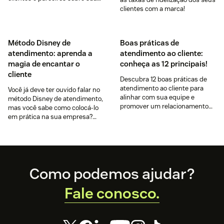
empresa. Veja as diferenças
clientes com a marca!
entre eles!
Método Disney de
Boas práticas de
atendimento: aprenda a
atendimento ao cliente:
magia de encantar o
conheça as 12 principais!
cliente
Descubra 12 boas práticas de
atendimento ao cliente para
Você já deve ter ouvido falar no
alinhar com sua equipe e
método Disney de atendimento,
promover um relacionamento
mas você sabe como colocá-lo
de alto nível com seu público.
em prática na sua empresa?
Descubra aqui.
Footer
Como podemos ajudar?
Fale conosco.