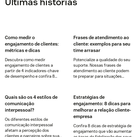
Últimas histórias
Como medir o
Frases de atendimento ao
engajamento de clientes:
cliente: exemplos para seu
métricas e dicas
time arrasar
Descubra como medir
Potencialize a qualidade do seu
engajamento de clientes a
suporte. Nossas frases de
partir de 4 indicadores-chave
atendimento ao cliente podem
de desempenho e confira 8
te preparar para situações
dicas para aumentar o
comuns e ajudar a melhorar
engajamento.
suas interações.
Quais são os 4 estilos de
Estratégias de
comunicação
engajamento: 8 dicas para
interpessoal?
melhorar a relação cliente-
empresa
Os diferentes estilos de
comunicação interpessoal
Confira 8 dicas de estratégia de
afetam a percepção dos
engajamento que vão aumentar
clientes e parceiros sobre sua
as taxas de fidelização dos seus