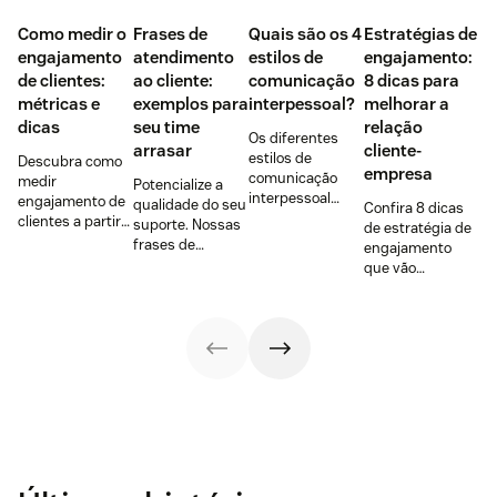
Como medir o
Frases de
Quais são os 4
Estratégias de
engajamento
atendimento
estilos de
engajamento:
de clientes:
ao cliente:
comunicação
8 dicas para
métricas e
exemplos para
interpessoal?
melhorar a
dicas
seu time
relação
Os diferentes
arrasar
cliente-
estilos de
Descubra como
empresa
comunicação
medir
Potencialize a
interpessoal
engajamento de
qualidade do seu
Confira 8 dicas
afetam a
clientes a partir
suporte. Nossas
de estratégia de
percepção dos
de 4 indicadores-
frases de
engajamento
clientes e
chave de
atendimento ao
que vão
parceiros sobre
desempenho e
cliente podem te
aumentar as
sua empresa.
confira 8 dicas
preparar para
taxas de
Veja as
para aumentar o
situações
fidelização dos
diferenças entre
engajamento.
comuns e ajudar
seus clientes
eles!
a melhorar suas
com a marca!
interações.