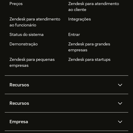
Preços
Zendesk para atendimento
ao cliente
Zendesk para atendimento
Integrações
ao funcionário
Status do sistema
Entrar
Demonstração
Zendesk para grandes
empresas
Zendesk para pequenas
Zendesk para startups
empresas
Recursos
Agentes de IA
Copilot
Recursos
Zendesk AI
Mensagens e chat em tempo
real
Central de Ajuda
Segurança
Empresa
Privacidade e proteção de
Base de conhecimento
API e desenvolvedores
Blog
dados avançada