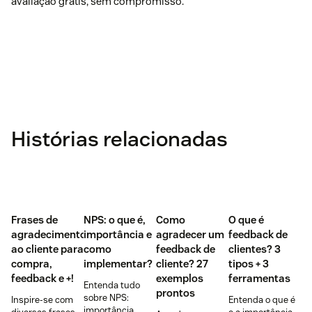
avaliação grátis, sem compromisso.
Histórias relacionadas
Frases de
NPS: o que é,
Como
O que é
agradecimento
importância e
agradecer um
feedback de
ao cliente para
como
feedback de
clientes? 3
compra,
implementar?
cliente? 27
tipos + 3
feedback e +!
exemplos
ferramentas
Entenda tudo
prontos
sobre NPS:
Inspire-se com
Entenda o que é
importância,