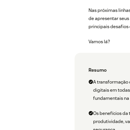
Nas próximas linha
de apresentar seus 
principais desafio
Vamos lá?
Resumo
A transformação d
digitais em toda
fundamentais na o
Os benefícios da
produtividade, v
segurança.