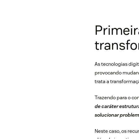
Primeir
transfo
As tecnologias dig
provocando mudança
trata a
transformaçã
Trazendo para o con
de caráter estrutur
solucionar proble
Neste caso, os rec