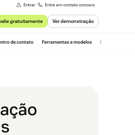
Entrar
Entre em contato conosco
valie gratuitamente
Ver demonstração
Avaliação gra
ntro de contato
Ferramentas e modelos
Insights da Zen
mação
as