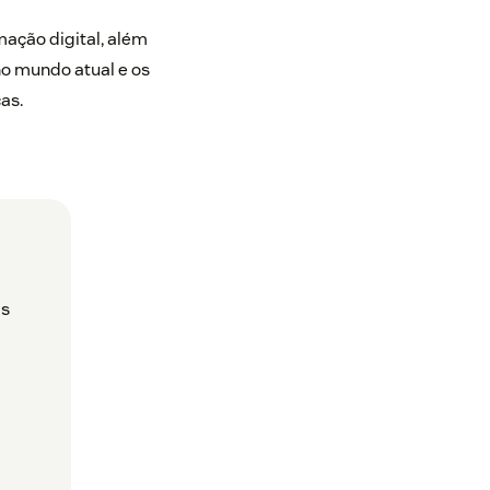
ação digital, além
no mundo atual e os
ças.
as