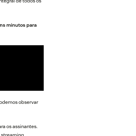
ntegral de todos os
uns minutos para
 podemos observar
ra os assinantes.
e streaming