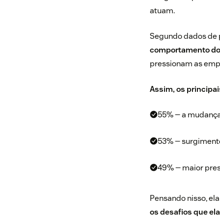
atuam.
Segundo dados de 
comportamento dos
pressionam as empr
Assim, os principa
55% — a mudança
53% — surgiment
49% — maior pres
Pensando nisso, el
os desafios que ela