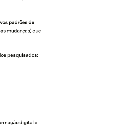
ovos padrões de
ssas mudanças) que
 dos pesquisados:
ormação digital e