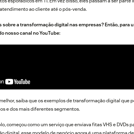
os esporádicos em TI. Em vez disso, eles passam a ser parte i
atendimento ao cliente até o pós-venda.
 sobre a transformação digital nas empresas? Então, para 
 do nosso canal no
YouTube
:
elhor, saiba que os exemplos de transformação digital que
ios e dos mais diferentes segmentos.
plo, começou como um serviço que enviava fitas VHS e DVDs pa
o digital, esse modelo de negócio agora é uma plataforma d