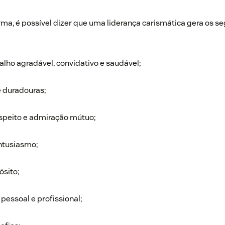
a, é possível dizer que uma liderança carismática gera os se
alho agradável
, convidativo e saudável;
e duradouras;
speito e admiração mútuo;
ntusiasmo;
ósito;
essoal e profissional;