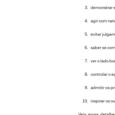
demonstrar 
agir com nat
evitar julga
saber se co
ver o lado bo
controlar o e
admitir os pr
inspirar os ou
Veja, agora, detalh