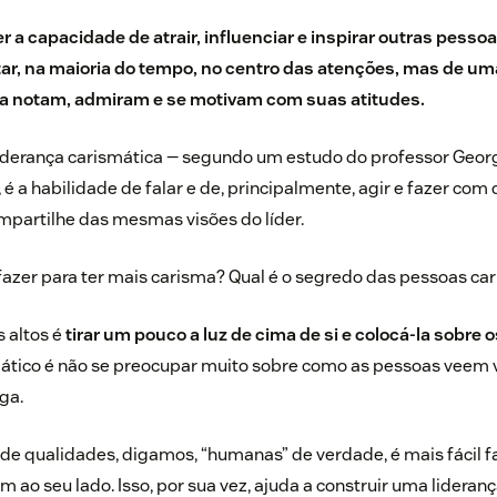
er a capacidade de atrair, influenciar e inspirar outras pes
tar, na maioria do tempo, no centro das atenções, mas de u
s a notam, admiram e se motivam com suas atitudes.
liderança carismática — segundo um
estudo
do professor Georg
 é a habilidade de falar e de, principalmente, agir e fazer co
ompartilhe das mesmas visões do líder.
 fazer para ter mais carisma? Qual é o segredo das pessoas ca
 altos é
tirar um pouco a luz de cima de si e colocá-la sobre 
mático é não se preocupar muito sobre como as pessoas veem v
ga.
 de qualidades, digamos, “humanas” de verdade, é mais fácil 
 ao seu lado. Isso, por sua vez, ajuda a construir uma lideranç