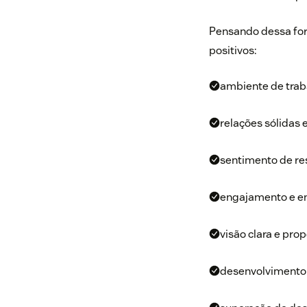
Pensando dessa form
positivos:
ambiente de trab
relações sólidas 
sentimento de re
engajamento e e
visão clara e prop
desenvolvimento p