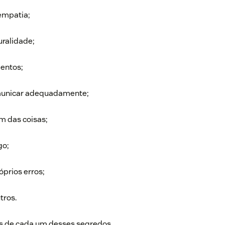
empatia;
uralidade;
mentos;
municar adequadamente;
m das coisas;
go;
óprios erros;
tros.
es de cada um desses segredos.