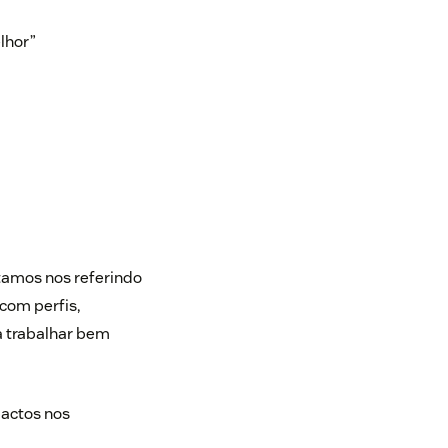
elhor
”
tamos nos referindo
com perfis,
a trabalhar bem
pactos nos