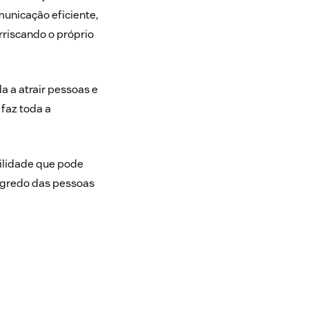
municação eficiente,
rriscando o próprio
a a atrair pessoas e
faz toda a
ilidade que pode
segredo das pessoas