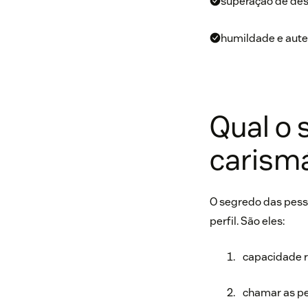
superação de des
humildade e aute
Qual o 
carism
O segredo das pess
perfil. São eles:
capacidade re
chamar as pe