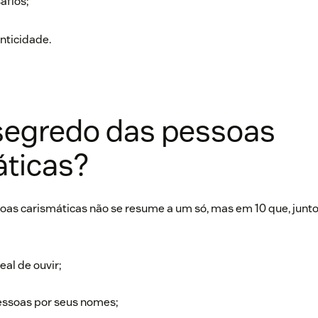
afios;
nticidade.
segredo das pessoas
áticas?
oas carismáticas não se resume a um só, mas em 10 que, junt
al de ouvir;
ssoas por seus nomes;