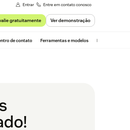
Entrar
Entre em contato conosco
valie gratuitamente
Ver demonstração
Avaliação gra
ntro de contato
Ferramentas e modelos
Insights da Zen
s
ado!