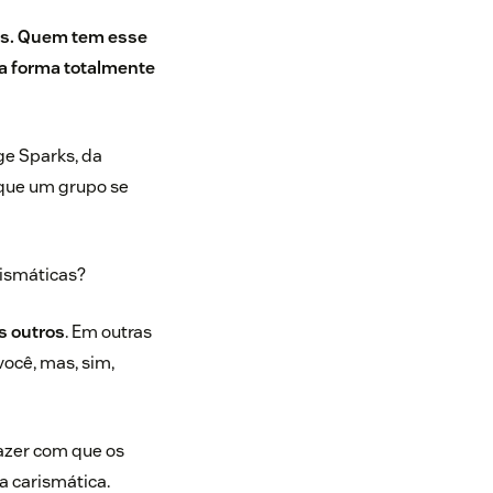
soas. Quem tem esse
ma forma totalmente
e Sparks, da
m que um grupo se
rismáticas?
os outros
. Em outras
ocê, mas, sim,
fazer com que os
a carismática.