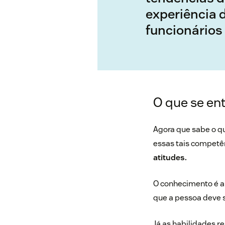
experiência 
funcionários
O que se en
Agora que sabe o qu
essas tais competê
atitudes.
O conhecimento é a 
que a pessoa deve s
Já as habilidades 