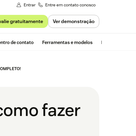
Entrar
Entre em contato conosco
valie gratuitamente
Ver demonstração
Avaliação gra
ntro de contato
Ferramentas e modelos
Insights da Zen
 COMPLETO!
como fazer