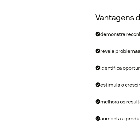
Vantagens d
demonstra reconh
revela problemas 
identifica oport
estimula o cresci
melhora os result
aumenta a
produt