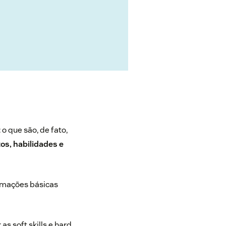
o que são, de fato,
s, habilidades e
ormações básicas
r as
soft skills e hard