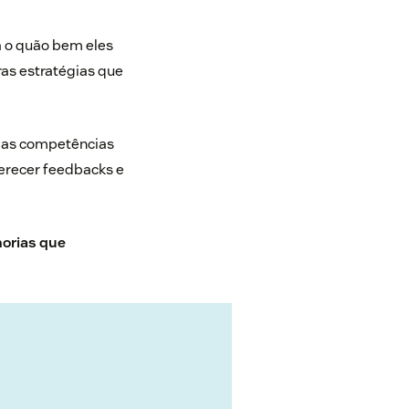
a o quão bem eles
as estratégias que
das competências
ferecer
feedbacks
e
horias que