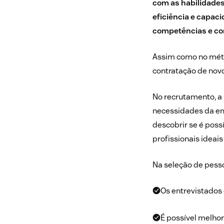
com as habilidades
eficiência e capac
competências e co
Assim como no
mét
contratação de novo
No recrutamento, a
necessidades da em
descobrir se é poss
profissionais ideai
Na seleção de pesso
Os entrevistados
É possível melho