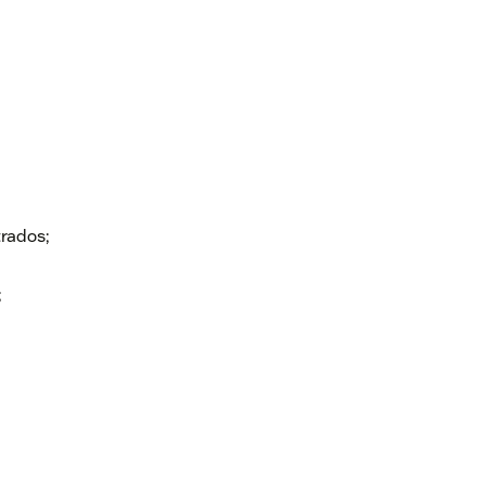
rados;
;