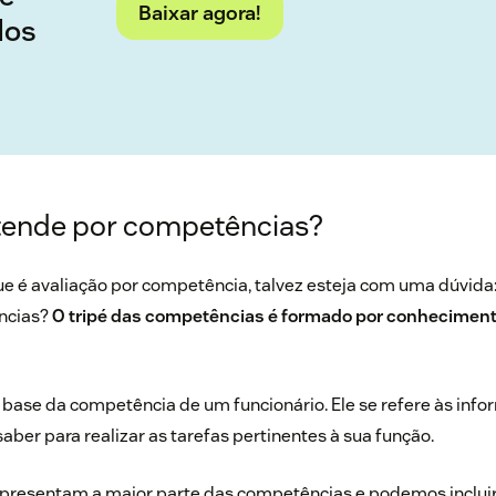
Baixar agora!
dos
tende por competências?
e é avaliação por competência, talvez esteja com uma dúvida: 
ncias?
O tripé das competências é formado por conhecimento
base da competência de um funcionário. Ele se refere às inf
aber para realizar as tarefas pertinentes à sua função.
representam a maior parte das competências e podemos inclui