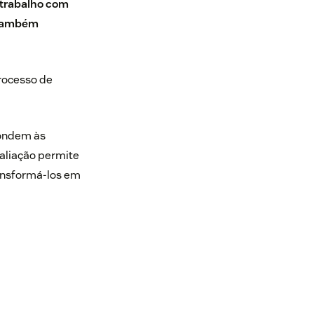
 trabalho com
o também
processo de
pondem às
aliação permite
ransformá-los em