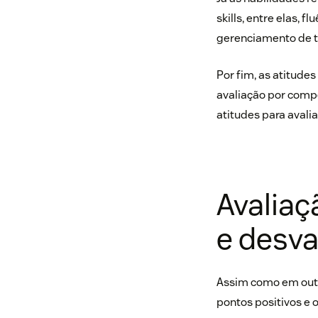
skills
, entre elas, 
gerenciamento de te
Por fim, as atitude
avaliação por compe
atitudes para avalia
Avaliaç
e desv
Assim como em outr
pontos positivos e 