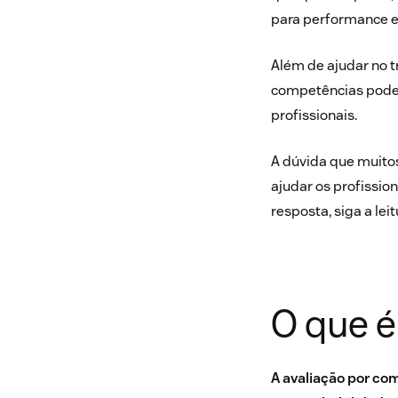
para performance e 
Além de ajudar no t
competências pode 
profissionais.
A dúvida que muitos
ajudar os profissio
resposta, siga a lei
O que é
A avaliação por co