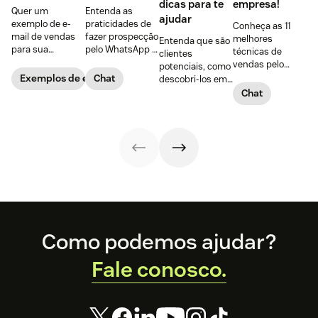
dicas para te
empresa!
Quer um
Entenda as
ajudar
exemplo de e-
praticidades de
Conheça as 11
mail de vendas
fazer prospecção
melhores
Entenda que são
para sua
pelo WhatsApp +
técnicas de
clientes
empresa?
10 dicas
vendas pelo
potenciais, como
Confira 19
PRÁTICAS para
WhatsApp,
Exemplos de e-mails de vendas
Chat
descobri-los em
opções, incluindo
começar agora
vantagens de
5 passos + 8
Chat
o bônus com as
mesmo,
usar a
dicas para captar
armas da
explorando todas
ferramenta +
clientes
persuasão de
as ferramentas
dicas para criar
potenciais na
Robert Cialdini!
do app!
um script
internet e
personalizado
convertê-los com
para acolher o
sucesso!
cliente!
Footer
Como podemos ajudar?
Fale conosco.