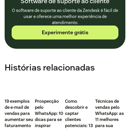
Software de suporte ao cliente
O software de suporte ao cliente da Zendesk é fácil de
usar e oferece uma melhor experiência de
atendimento.
Experimente grátis
Histórias relacionadas
‌19 exemplos
Prospecção
Como
Técnicas de
de e-mail de
pelo
descobrir e
vendas pelo
vendas para
WhatsApp: 10
captar
WhatsApp: as
aumentar seu
dicas para se
clientes
11 melhores
faturamento
inspirar
potenciais: 13
para sua