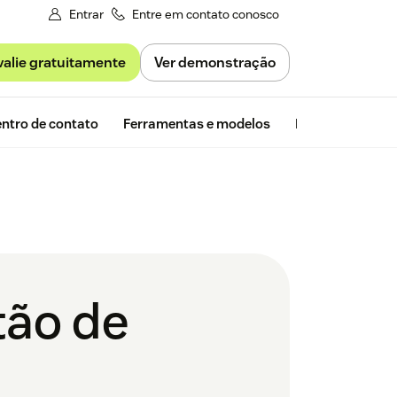
Entrar
Entre em contato conosco
valie gratuitamente
Ver demonstração
Avaliação gra
ntro de contato
Ferramentas e modelos
Insights da Zen
tão de