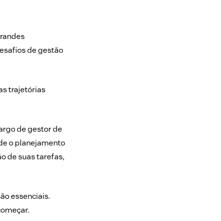
grandes
desafios de gestão
 trajetórias
rgo de gestor de
sde o planejamento
o de suas tarefas,
ão essenciais.
começar.