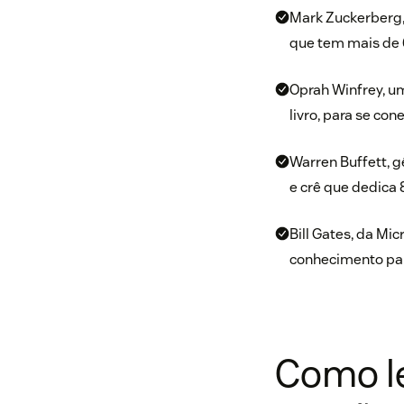
Mark Zuckerberg, 
que tem mais de 
Oprah Winfrey, u
livro
, para se con
Warren Buffett, gê
e crê que dedica 
Bill Gates, da Mic
conhecimento par
Como le