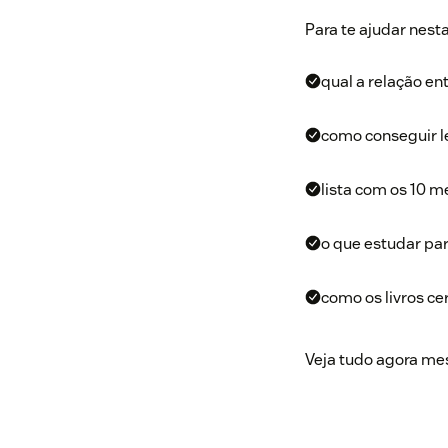
Para te ajudar nest
qual a relação ent
como conseguir le
lista com os 10 m
o que estudar par
como os livros c
Veja tudo agora m