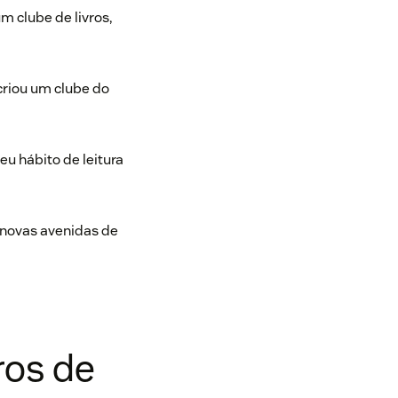
 um
clube de livros
,
criou um
clube do
eu hábito de leitura
e novas avenidas de
ros de