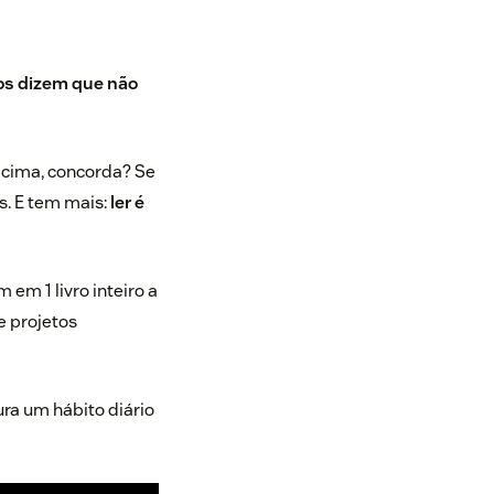
os dizem que não
acima, concorda? Se
s. E tem mais:
ler é
 em 1 livro inteiro a
e projetos
ura um hábito diário