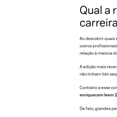
Qual a 
carreir
Ao descobrir quais 
outros profissionai
relação à maioria do
A edição mais recen
não tinham lido se
Contrário a esse c
enriquecem leem 2 
De fato, grandes pe