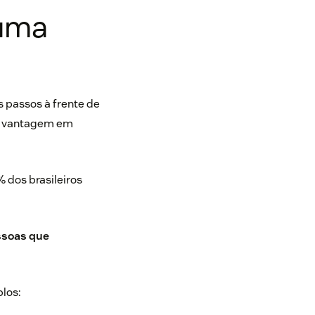
 uma
s passos à frente de
em vantagem em
 dos brasileiros
ssoas que
los: