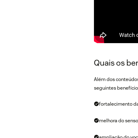
Quais os ben
Além dos conteúdos e
seguintes benefício
fortalecimento d
melhora do senso 
ampliação do voc