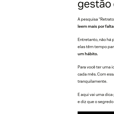
gestão 
A pesquisa “Retrato
leem mais por falt
Entretanto, não há
elas têm tempo para
um
hábito
.
Para você ter uma id
cada mês. Com essa r
tranquilamente.
E aqui vai uma dica 
e diz que o segredo 