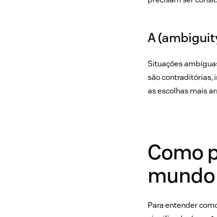
A (ambiguit
Situações ambíguas
são contraditórias,
as escolhas mais ar
Como p
mundo
Para entender como