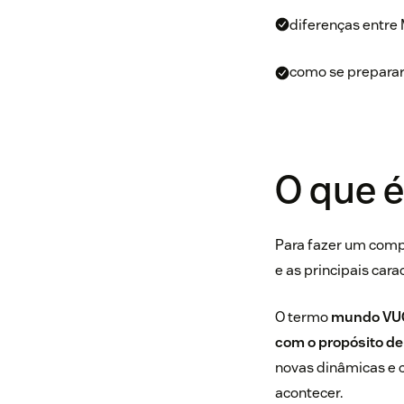
diferenças entre
como se preparar
O que 
Para fazer um comp
e as principais cara
O termo
mundo VU
com o propósito de
novas dinâmicas e c
acontecer.