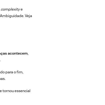
,
complexity
e
e Ambiguidade. Veja
anças acontecem
,
.
do para o fim,
oas.
e tornou essencial