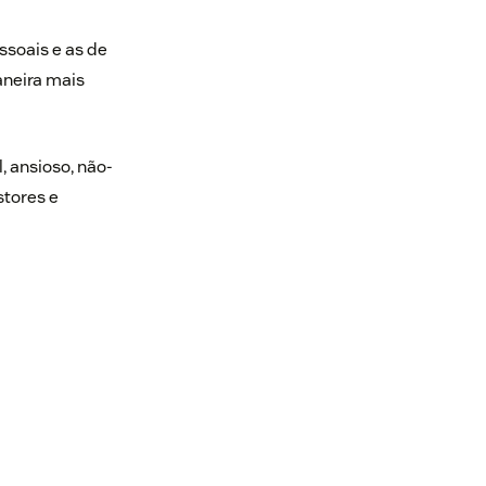
ssoais e as de
aneira mais
, ansioso, não-
stores e