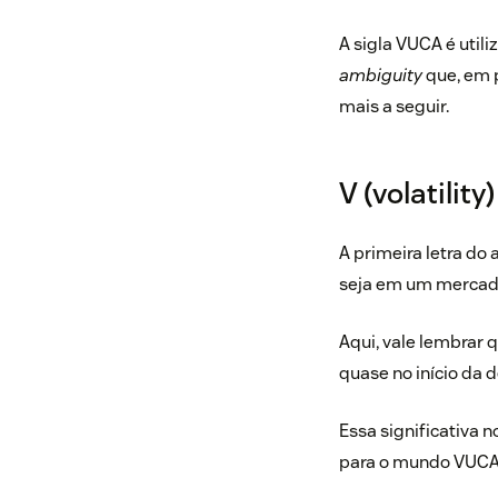
A sigla VUCA é util
ambiguity
que, em p
mais a seguir.
V (volatility
A primeira letra do
seja em um mercado 
Aqui, vale lembrar 
quase no início da 
Essa significativa 
para o mundo VUCA 