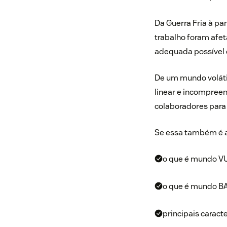
Da Guerra Fria à pa
trabalho foram afet
adequada possível 
De um mundo volátil
linear e incompreen
colaboradores para 
Se essa também é a s
o que é mundo V
o que é mundo BA
principais caract