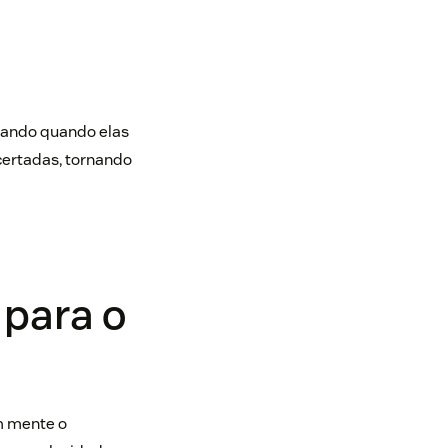
vando quando elas
acertadas, tornando
para o
m mente o