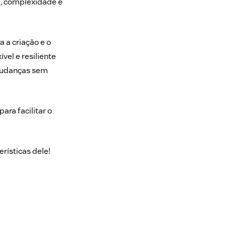
a, complexidade e
 a criação e o
el e resiliente
mudanças sem
ara facilitar o
rísticas dele!