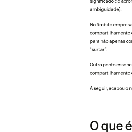
significado do acrô
ambiguidade).
No âmbito empresari
compartilhamento de
para não apenas c
“surtar”.
Outro ponto essenci
compartilhamento d
A seguir, acabou o 
O que 