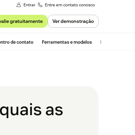
Entrar
Entre em contato conosco
valie gratuitamente
Ver demonstração
Avaliação gra
ntro de contato
Ferramentas e modelos
Insights da Zen
quais as