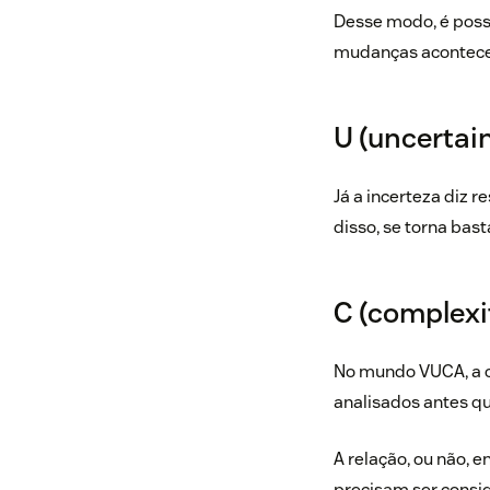
Desse modo, é possí
mudanças acontec
U (uncertain
Já a incerteza diz r
disso, se torna bast
C (complexi
No mundo VUCA, a c
analisados antes q
A relação, ou não, e
precisam ser consi