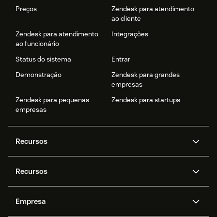
Preços
Zendesk para atendimento
ao cliente
Zendesk para atendimento
Integrações
ao funcionário
Status do sistema
Entrar
Demonstração
Zendesk para grandes
empresas
Zendesk para pequenas
Zendesk para startups
empresas
Recursos
Agentes de IA
Copilot
Recursos
Zendesk AI
Mensagens e chat em tempo
real
Central de Ajuda
Segurança
Empresa
Privacidade e proteção de
Base de conhecimento
API e desenvolvedores
Blog
dados avançada