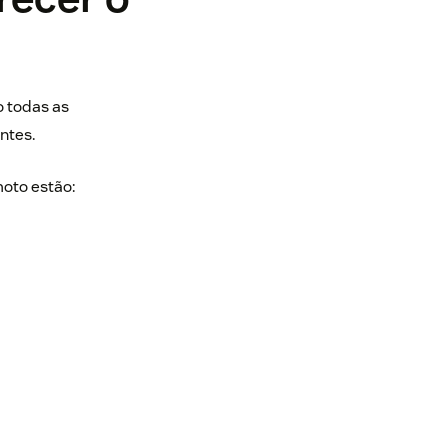
 todas as
ntes.
oto estão: