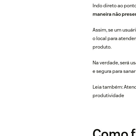
Indo direto ao pon
maneira não presen
Assim, se um usuári
o local para atender
produto.
Na verdade, será us
e segura para sana
Leia também:
Atend
produtividade
Como f