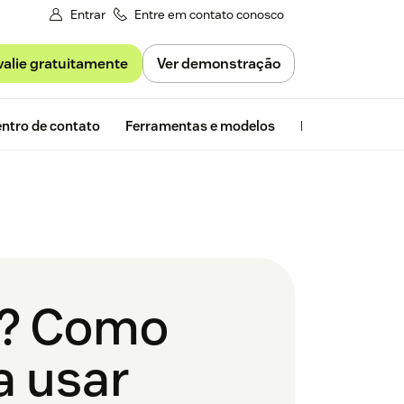
Entrar
Entre em contato conosco
valie gratuitamente
Ver demonstração
Avaliação gra
ntro de contato
Ferramentas e modelos
Insights da Zen
o? Como
a usar