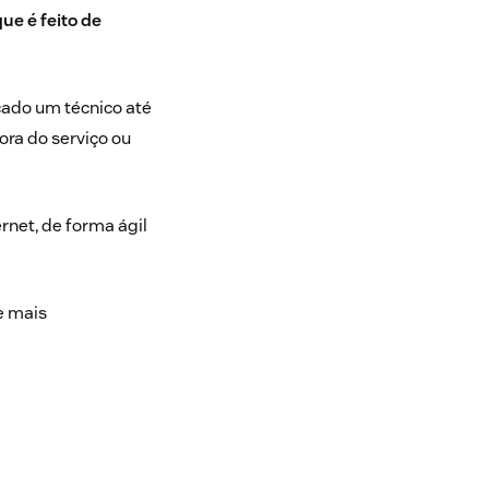
ue é feito de
cado um técnico até
ora do serviço ou
rnet, de forma ágil
e mais
o