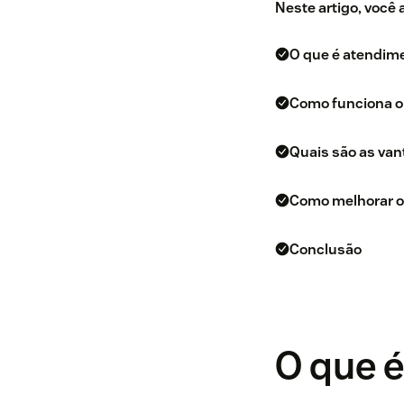
Neste artigo, você
O que é atendim
Como funciona o
Quais são as van
Como melhorar o 
Conclusão
O que 