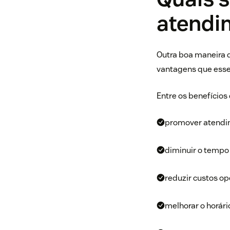
atendi
Outra boa maneira 
vantagens que esse 
Entre os benefícios
promover atendim
diminuir o tempo
reduzir custos op
melhorar o horár