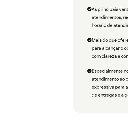
As principais va
atendimentos, re
horário de atend
Mais do que ofer
para alcançar o o
com clareza e co
Especialmente no
atendimento ao c
expressiva para a
de entregas e a g