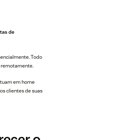
ntas de
sencialmente. Todo
to remotamente.
 atuam em
home
os clientes de suas
recer o