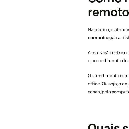
remoto
Na prática, o atend
comunicação a distâ
A interação entre o
o procedimento de s
O atendimento rem
office
. Ou seja, a e
casas, pelo computa
Quais s