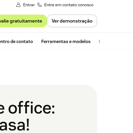
Entrar
Entre em contato conosco
valie gratuitamente
Ver demonstração
Avaliação gra
ntro de contato
Ferramentas e modelos
Insights da Zen
 office:
asa!