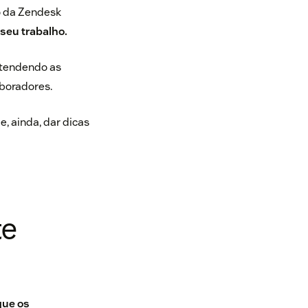
o da Zendesk
 seu trabalho.
ntendendo as
aboradores.
, ainda, dar dicas
te
que os