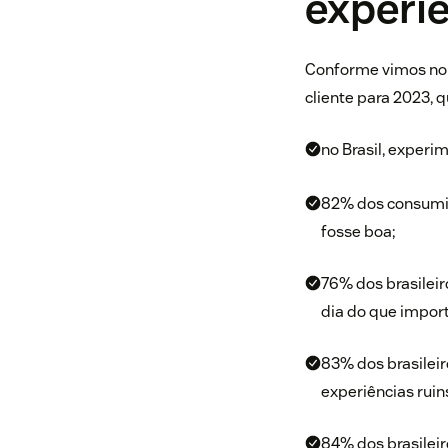
experiê
Conforme vimos no i
cliente para 2023
, 
no Brasil, exper
82% dos consumid
fosse boa;
76% dos brasilei
dia do que impor
83% dos brasilei
experiências ruin
84% dos brasilei