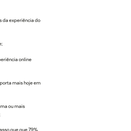
s da experiência do
;
eriência online
mporta mais hoje em
uma ou mais
;
passo que que 79%