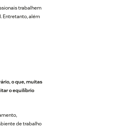
issionais trabalhem
. Entretanto, além
ário, o que, muitas
tar o equilíbrio
camento,
mbiente de trabalho