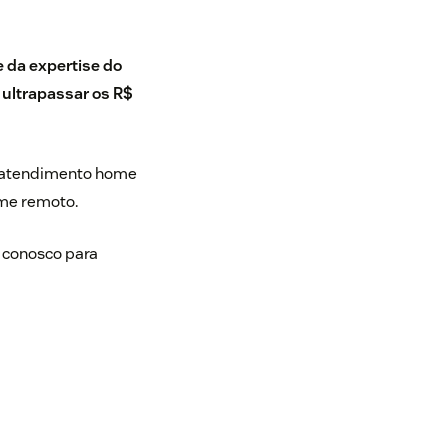
 da expertise do
e ultrapassar os R$
om atendimento home
ime remoto.
a conosco para