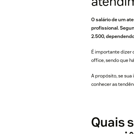
atendi
O salário de um at
profissional. Segu
2.500, dependendo 
É importante dizer
office, sendo que h
A propósito, se sua
conhecer as tendên
Quais s