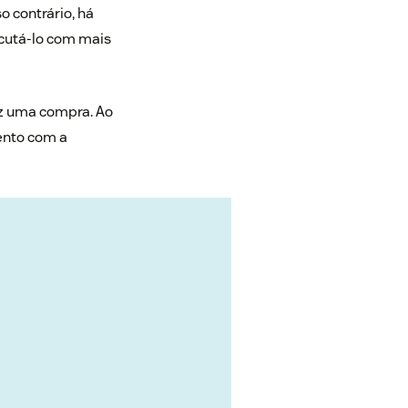
so contrário, há
scutá-lo com mais
az uma compra. Ao
mento com a