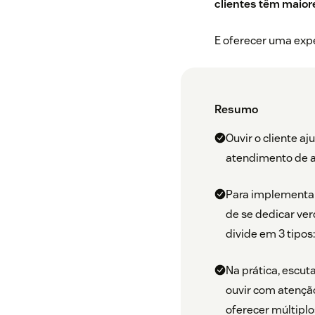
clientes têm maior
E oferecer uma expe
Resumo
Ouvir o cliente a
atendimento de 
Para implementar 
de se dedicar ver
divide em 3 tipos:
Na prática, escut
ouvir com atenção
oferecer múltiplo