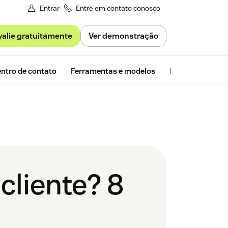
Entrar
Entre em contato conosco
valie gratuitamente
Ver demonstração
Avaliação gra
ntro de contato
Ferramentas e modelos
Insights da Zen
cliente? 8