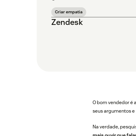
Criar empatia
Zendesk
O bom vendedor é aq
seus argumentos e 
Na verdade,
pesqui
mais ouvir que fal