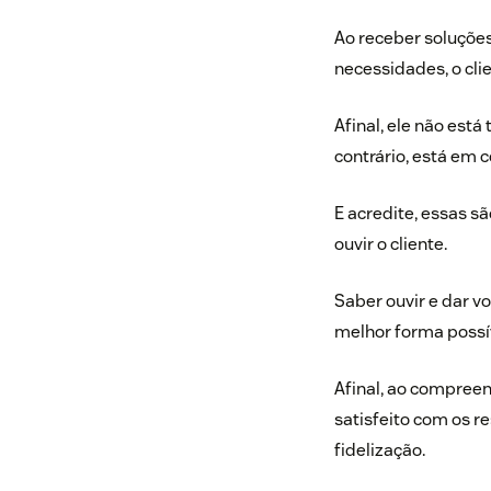
Ao receber soluçõe
necessidades, o cl
Afinal, ele não est
contrário, está em 
E acredite, essas 
ouvir o cliente.
Saber ouvir e dar v
melhor forma possí
Afinal, ao compreen
satisfeito com os r
fidelização.