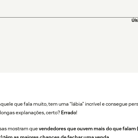
Úl
uele que fala muito, tem uma “lábia” incrível e consegue pers
longas explanações, certo?
Errado
!
sas mostram
que
vendedores que ouvem mais do que falam 
ar) têm as maiores chances de fechar uma venda
.