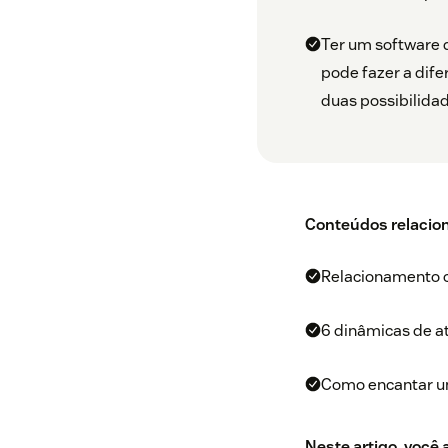
Ter um software 
pode fazer a dif
duas possibilida
Conteúdos relacio
Relacionamento co
6 dinâmicas de at
Como encantar um 
Neste artigo, você