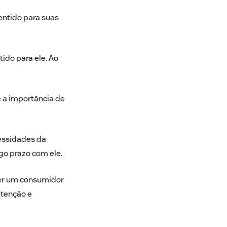
entido para suas
ido para ele. Ao
 a importância de
cessidades da
o prazo com ele.
 ter um consumidor
etenção e