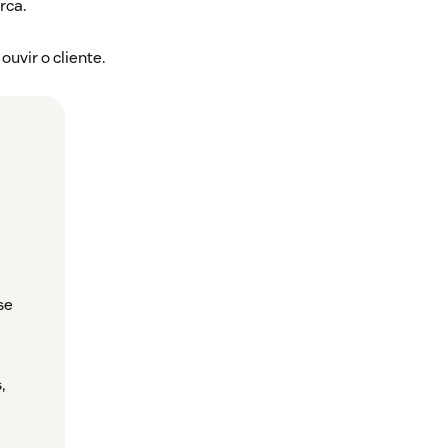
rca.
uvir o cliente.
se
,