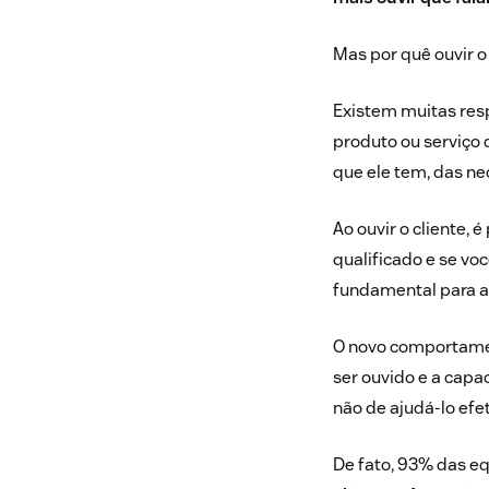
Mas por quê ouvir o
Existem muitas resp
produto ou serviço
que ele tem, das ne
Ao ouvir o cliente, 
qualificado e se vo
fundamental para 
O novo comportament
ser ouvido e a capa
não de ajudá-lo ef
De fato,
93% das eq