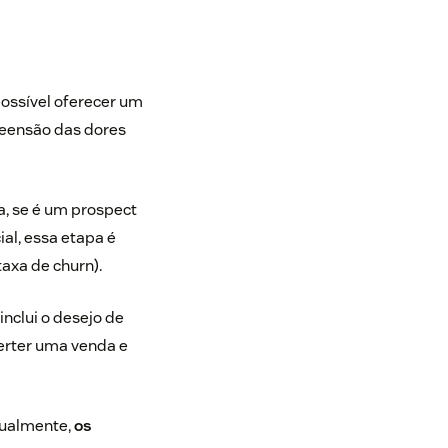
possível oferecer um
reensão das dores
sa, se é um prospect
al, essa etapa é
taxa de churn).
nclui o desejo de
verter uma venda e
tualmente,
os