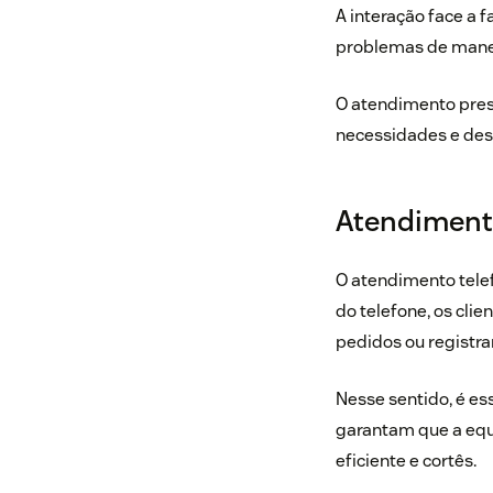
A interação face a
problemas de manei
O atendimento pres
necessidades e des
Atendimento
O atendimento tele
do telefone, os cl
pedidos ou registra
Nesse sentido, é e
garantam que a equ
eficiente e cortês.