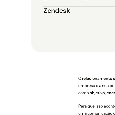
Zendesk
O
relacionamento c
empresa e a sua per
como
objetivo, enca
Para que isso acon
uma comunicação co