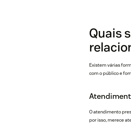
Quais s
relacio
Existem várias for
com o público e fom
Atendiment
O atendimento pres
por isso, merece at