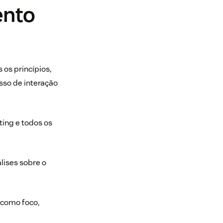
ento
 os princípios,
esso de interação
ing e todos os
lises sobre o
 como foco,