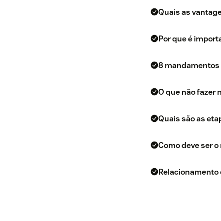
Quais as vantage
Por que é import
8 mandamentos p
O que não fazer 
Quais são as etap
Como deve ser o 
Relacionamento 