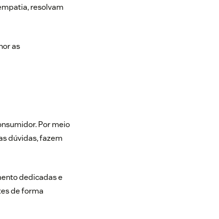
empatia, resolvam
hor as
onsumidor. Por meio
as dúvidas, fazem
mento dedicadas e
tes de forma