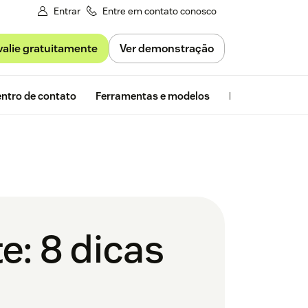
Entrar
Entre em contato conosco
valie gratuitamente
Ver demonstração
Avaliação gra
ntro de contato
Ferramentas e modelos
Insights da Zen
e: 8 dicas