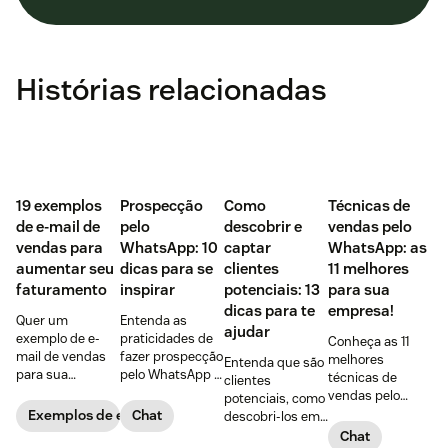
Histórias relacionadas
‌19 exemplos
Prospecção
Como
Técnicas de
de e-mail de
pelo
descobrir e
vendas pelo
vendas para
WhatsApp: 10
captar
WhatsApp: as
aumentar seu
dicas para se
clientes
11 melhores
faturamento
inspirar
potenciais: 13
para sua
dicas para te
empresa!
Quer um
Entenda as
ajudar
exemplo de e-
praticidades de
Conheça as 11
mail de vendas
fazer prospecção
melhores
Entenda que são
para sua
pelo WhatsApp +
técnicas de
clientes
empresa?
10 dicas
vendas pelo
potenciais, como
Confira 19
PRÁTICAS para
WhatsApp,
Exemplos de e-mails de vendas
Chat
descobri-los em
opções, incluindo
começar agora
vantagens de
5 passos + 8
Chat
o bônus com as
mesmo,