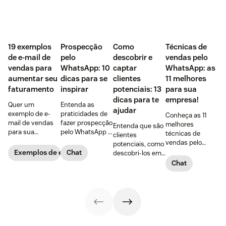
‌19 exemplos
Prospecção
Como
Técnicas de
de e-mail de
pelo
descobrir e
vendas pelo
vendas para
WhatsApp: 10
captar
WhatsApp: as
aumentar seu
dicas para se
clientes
11 melhores
faturamento
inspirar
potenciais: 13
para sua
dicas para te
empresa!
Quer um
Entenda as
ajudar
exemplo de e-
praticidades de
Conheça as 11
mail de vendas
fazer prospecção
melhores
Entenda que são
para sua
pelo WhatsApp +
técnicas de
clientes
empresa?
10 dicas
vendas pelo
potenciais, como
Confira 19
PRÁTICAS para
WhatsApp,
Exemplos de e-mails de vendas
Chat
descobri-los em
opções, incluindo
começar agora
vantagens de
5 passos + 8
Chat
o bônus com as
mesmo,
usar a
dicas para captar
armas da
explorando todas
ferramenta +
clientes
persuasão de
as ferramentas
dicas para criar
potenciais na
Robert Cialdini!
do app!
um script
internet e
personalizado
convertê-los com
para acolher o
sucesso!
cliente!