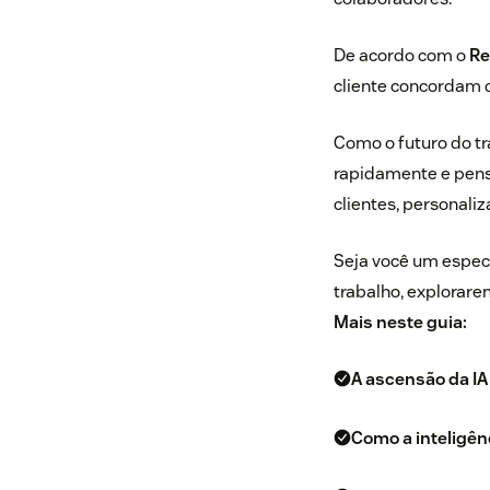
De acordo com o
Re
cliente concordam q
Como o futuro do tr
rapidamente e pens
clientes, personali
Seja você um espec
trabalho, explorare
Mais neste guia:
A ascensão da IA
Como a inteligênc