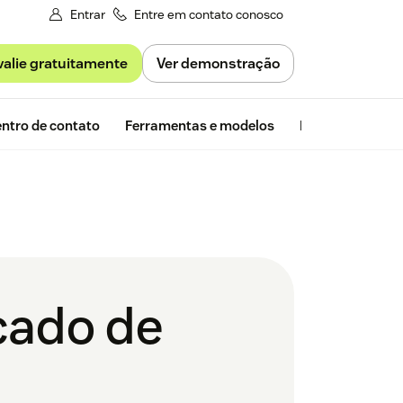
Entrar
Entre em contato conosco
valie gratuitamente
Ver demonstração
Avaliação gra
ntro de contato
Ferramentas e modelos
Insights da Zen
rcado de