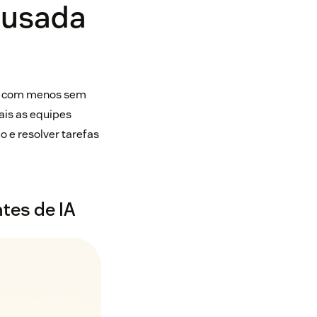
é usada
is com menos sem
ais as equipes
o e resolver tarefas
tes de IA