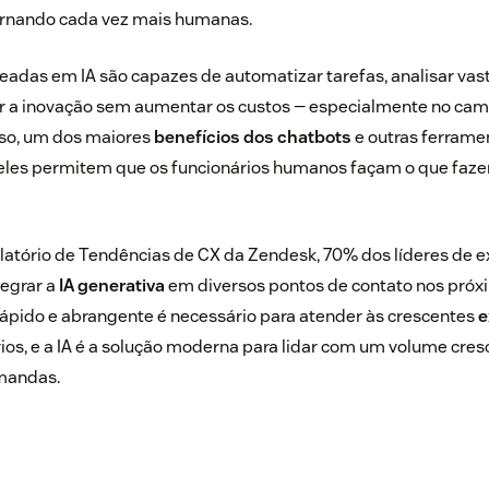
 tornando cada vez mais humanas.
adas em IA são capazes de automatizar tarefas, analisar vas
r a inovação sem aumentar os custos — especialmente no ca
sso, um dos maiores
benefícios dos chatbots
e outras ferrame
e eles permitem que os funcionários humanos façam o que faze
atório de Tendências de CX da Zendesk, 70% dos líderes de e
tegrar a
IA generativa
em diversos pontos de contato nos próx
ápido e abrangente é necessário para atender às crescentes
e
ios, e a IA é a solução moderna para lidar com um volume cres
mandas.