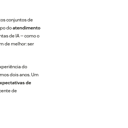
tos conjuntos de
mpo do
atendimento
ntas de IA — como o
m de melhor: ser
xperiência do
imos dois anos. Um
xpectativas de
cente de