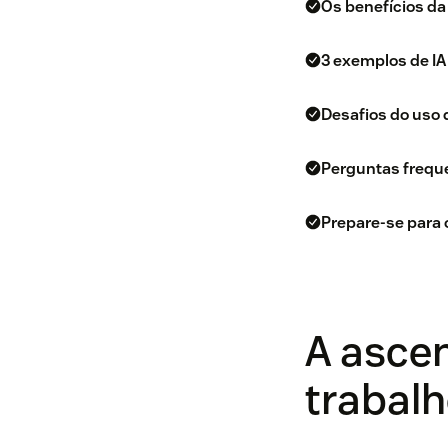
Os benefícios da
3 exemplos de IA
Desafios do uso d
Perguntas frequ
Prepare-se para 
A ascen
trabal