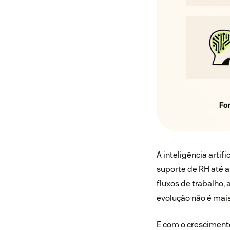
A inteligência arti
suporte de RH até a
fluxos de trabalho
evolução não é mai
E com o crescimento