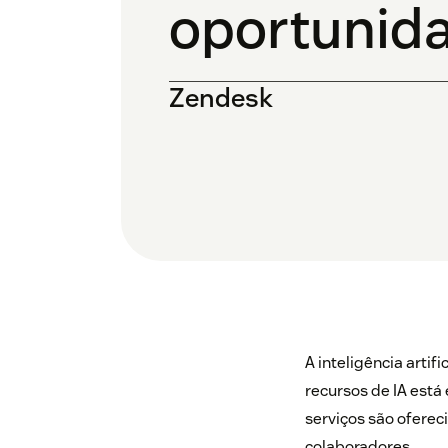
oportunid
Zendesk
A inteligência artif
recursos de IA est
serviços são oferec
colaboradores.