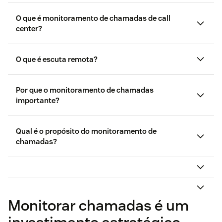
O que é monitoramento de chamadas de call
center?
O que é escuta remota?
Por que o monitoramento de chamadas
importante?
Qual é o propósito do monitoramento de
chamadas?
necessidades dos clientes
Melhorar as taxas de resolução na primeira
chamada
Monitorar chamadas é um
Identificação de áreas de melhoria