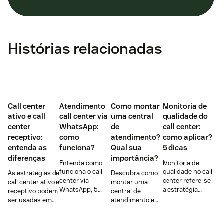
Histórias relacionadas
Call center
Atendimento
Como montar
Monitoria de
ativo e call
call center via
uma central
qualidade do
center
WhatsApp:
de
call center:
receptivo:
como
atendimento?
como aplicar?
entenda as
funciona?
Qual sua
5 dicas
diferenças
importância?
Entenda como
Monitoria de
funciona o call
qualidade no call
As estratégias de
Descubra como
center via
center refere-se
call center ativo e
montar uma
WhatsApp, 5
a estratégia
receptivo podem
central de
razões para usar
essencial para
ser usadas em
atendimento em
na sua empresa,
avaliar
conjunto para
8 passos + 6
vantagens do
atendimentos,
potencializar os
dicas para