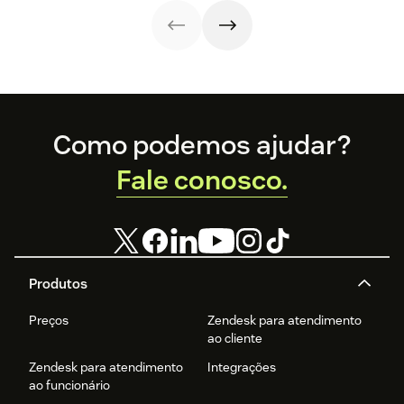
atendimento via
corrigir falhas e
resultados. Veja
otimizar o setor
app + dicas
elevar a
como cada uma
na sua empresa
práticas para
experiência do
funciona!
(incluindo
começar a fazer!
cliente a novos
opções de
patamares.
ferramentas
adicionais!)
Footer
Como podemos ajudar?
Fale conosco.
Produtos
Preços
Zendesk para atendimento
ao cliente
Zendesk para atendimento
Integrações
ao funcionário