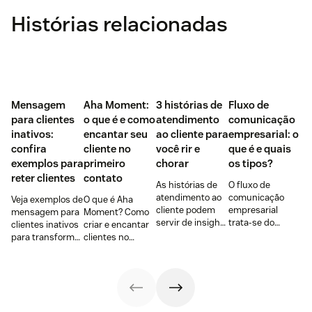
Histórias relacionadas
Mensagem
Aha Moment:
3 histórias de
Fluxo de
para clientes
o que é e como
atendimento
comunicação
inativos:
encantar seu
ao cliente para
empresarial: o
confira
cliente no
você rir e
que é e quais
exemplos para
primeiro
chorar
os tipos?
reter clientes
contato
As histórias de
O fluxo de
atendimento ao
comunicação
Veja exemplos de
O que é Aha
cliente podem
empresarial
mensagem para
Moment? Como
servir de insight
trata-se do
clientes inativos
criar e encantar
para aprimorar
caminho pelo
para transformá-
clientes no
esse setor na
qual as
los em ativos
primeiro
sua empresa.
informações
novamente,
contato? Qual é a
Confira 3
fluem, alinhando
recuperando-os
diferença entre
bastante
processos,
para sua base e
Aha e Wow
interessantes!
metas e
fazendo novos
Moment? Case
estratégias.