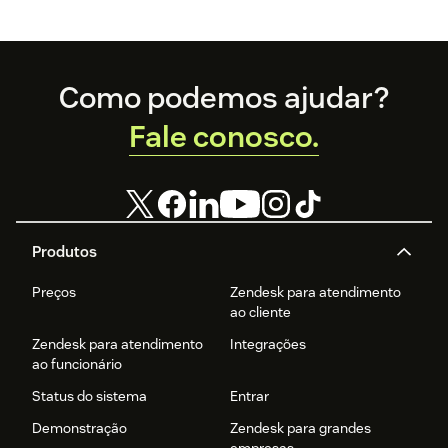
negócios.
Disney e mais.
Saiba mais!
Footer
Como podemos ajudar?
Fale conosco.
Produtos
Preços
Zendesk para atendimento
ao cliente
Zendesk para atendimento
Integrações
ao funcionário
Status do sistema
Entrar
Demonstração
Zendesk para grandes