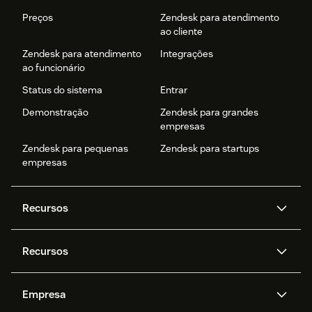
Preços
Zendesk para atendimento
ao cliente
Zendesk para atendimento
Integrações
ao funcionário
Status do sistema
Entrar
Demonstração
Zendesk para grandes
empresas
Zendesk para pequenas
Zendesk para startups
empresas
Recursos
Agentes de IA
Copilot
Recursos
Zendesk AI
Mensagens e chat em tempo
real
Central de Ajuda
Segurança
Empresa
Privacidade e proteção de
Base de conhecimento
API e desenvolvedores
Blog
dados avançada