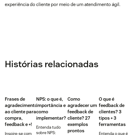
experiência do cliente por meio de um atendimento ágil.
Histórias relacionadas
Frases de
NPS: o que é,
Como
O que é
agradecimento
importância e
agradecer um
feedback de
ao cliente para
como
feedback de
clientes? 3
compra,
implementar?
cliente? 27
tipos + 3
feedback e +!
exemplos
ferramentas
Entenda tudo
prontos
sobre NPS:
Inspire-se com
Entenda o que é