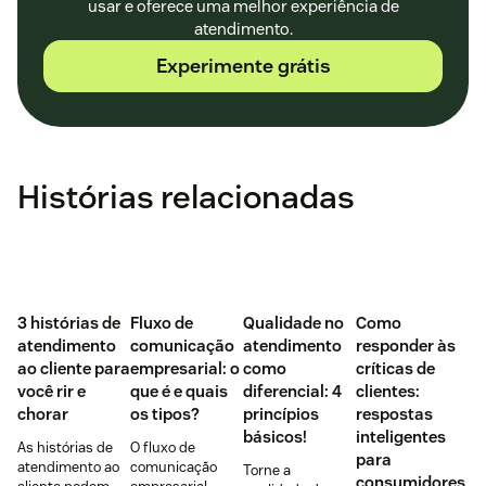
usar e oferece uma melhor experiência de
atendimento.
Experimente grátis
Histórias relacionadas
3 histórias de
Fluxo de
Qualidade no
Como
atendimento
comunicação
atendimento
responder às
ao cliente para
empresarial: o
como
críticas de
você rir e
que é e quais
diferencial: 4
clientes:
chorar
os tipos?
princípios
respostas
básicos!
inteligentes
As histórias de
O fluxo de
para
atendimento ao
comunicação
Torne a
consumidores