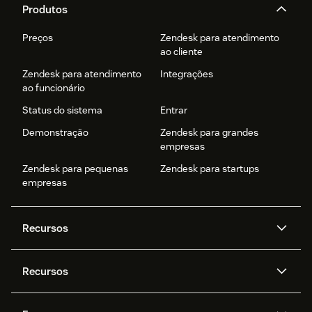
Produtos
Preços
Zendesk para atendimento
ao cliente
Zendesk para atendimento
Integrações
ao funcionário
Status do sistema
Entrar
Demonstração
Zendesk para grandes
empresas
Zendesk para pequenas
Zendesk para startups
empresas
Recursos
Agentes de IA
Copilot
Recursos
Zendesk AI
Mensagens e chat em tempo
real
Central de Ajuda
Segurança