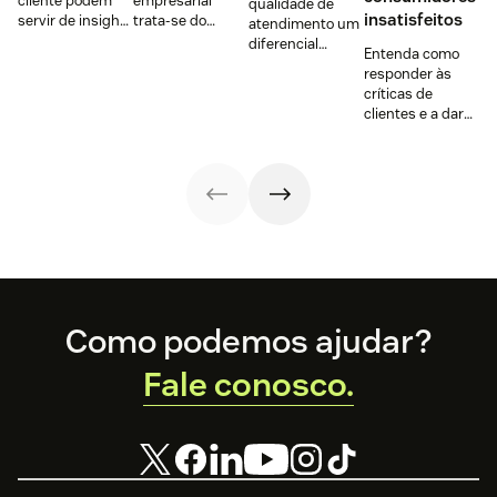
cliente podem
empresarial
qualidade de
insatisfeitos
servir de insight
trata-se do
atendimento um
para aprimorar
caminho pelo
diferencial
Entenda como
esse setor na
qual as
competitivo. Use
responder às
sua empresa.
informações
a favor do seu
críticas de
Confira 3
fluem, alinhando
negócio com 4
clientes e a dar
bastante
processos,
princípios:
respostas
interessantes!
metas e
empatia, escuta,
inteligentes para
estratégias.
disponibilidade e
consumidores
Saiba mais!
SCOT.
insatisfeitos.
Footer
Como podemos ajudar?
Fale conosco.