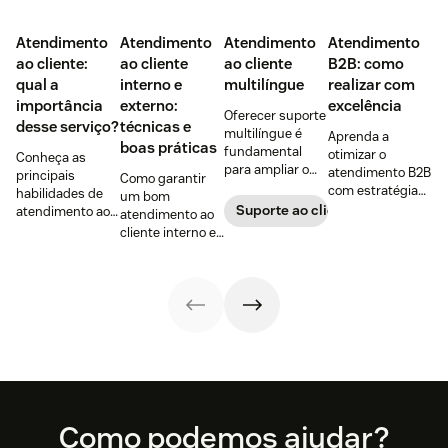
Atendimento
Atendimento
Atendimento
Atendimento
ao cliente:
ao cliente
ao cliente
B2B: como
qual a
interno e
multilíngue
realizar com
importância
externo:
excelência
Oferecer suporte
desse serviço?
técnicas e
multilíngue é
Aprenda a
boas práticas
fundamental
otimizar o
Conheça as
para ampliar o
atendimento B2B
principais
Como garantir
alcance no
com estratégias
habilidades de
um bom
mercado e
para fortalecer
Suporte ao cliente
atendimento ao
atendimento ao
construir uma
relações
cliente para
cliente interno e
base de clientes
comerciais e
aumentar a
externo?
diversificada e
dicas para
satisfação,
Descubra as
fiel.
melhorar a
fortalecer a
diferenças e veja
experiência do
fidelização e criar
técnicas de
cliente e
experiências que
atendimento
resultados.
fazem os clientes
para garantir a
voltarem.
satisfação.
Footer
Como podemos ajudar?