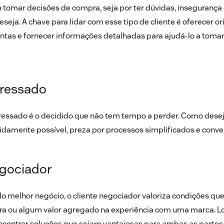
tomar decisões de compra, seja por ter dúvidas, insegurança 
eseja. A chave para lidar com esse tipo de cliente é oferecer o
ntas e fornecer informações detalhadas para ajudá-lo a toma
pressado
essado é o decidido que não tem tempo a perder. Como deseja
damente possível, preza por processos simplificados e conve
egociador
 melhor negócio, o cliente negociador valoriza condições qu
ra ou algum valor agregado na experiência com uma marca. L
encontrar soluções que sejam vantajosas para ambas as partes