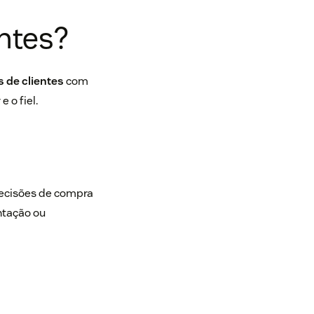
entes?
s de clientes
com
 o fiel.
decisões de compra
ntação ou