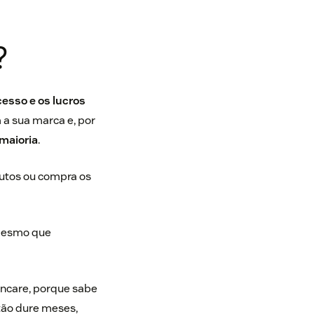
?
cesso e os lucros
a sua marca e, por
maioria
.
dutos ou compra os
 mesmo que
incare, porque sabe
tão dure meses,