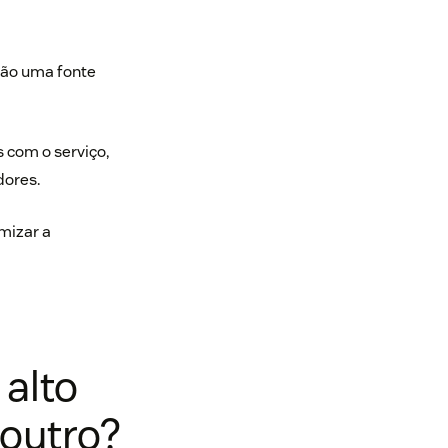
 são uma fonte
 com o serviço,
dores.
mizar a
 alto
 outro?