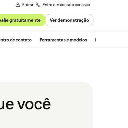
Entrar
Entre em contato conosco
valie gratuitamente
Ver demonstração
Avaliação gra
ntro de contato
Ferramentas e modelos
Insights da Zen
que você