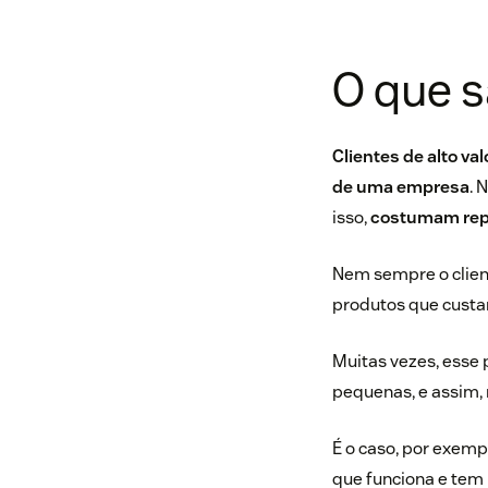
O que s
Clientes de alto va
de uma empresa
. 
isso,
costumam repr
Nem sempre o client
produtos que cust
Muitas vezes, esse
pequenas, e assim
É o caso, por exem
que funciona e tem