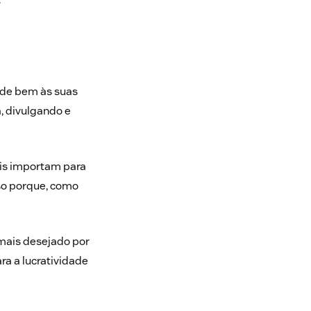
nde bem às suas
a
, divulgando e
ais importam para
so porque, como
 mais desejado por
ra a lucratividade