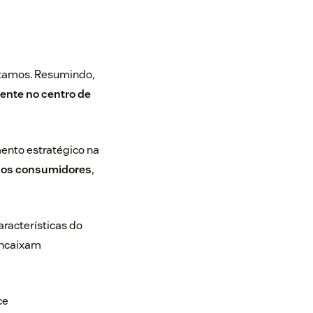
ntamos. Resumindo,
iente no centro de
ento estratégico na
ar os consumidores
,
aracterísticas do
encaixam
ce