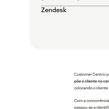
Zendesk
Customer Centric p
põe o cliente no c
colocando o cliente
Com a concorrência
passou-se a identif