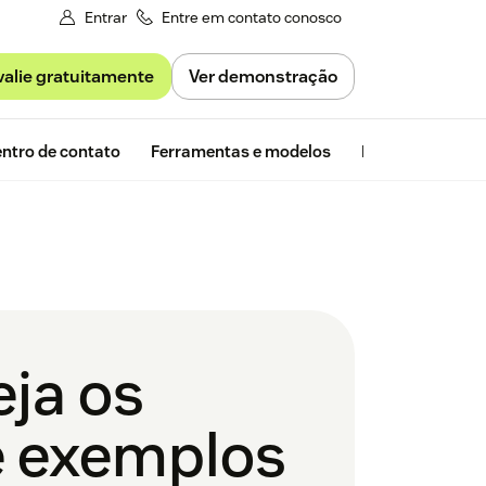
Entrar
Entre em contato conosco
valie gratuitamente
Ver demonstração
Avaliação gra
ntro de contato
Ferramentas e modelos
Insights da Zen
eja os
 e exemplos