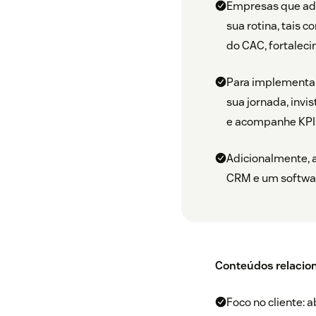
Empresas que ad
sua rotina, tais 
do CAC, fortalec
Para implementar
sua jornada, invi
e acompanhe KPI
Adicionalmente,
CRM e um software
Conteúdos relacio
Foco no cliente: 