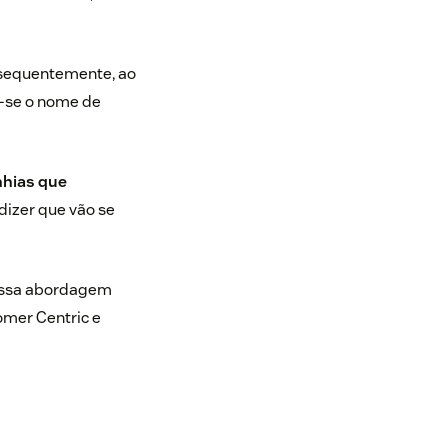
nsequentemente, ao
-se o nome de
hias que
 dizer que vão se
 essa abordagem
omer Centric e