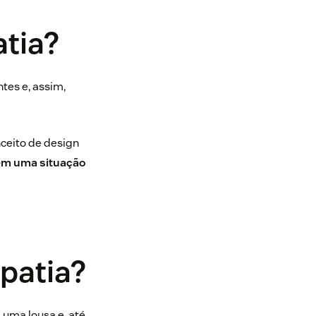
atia?
tes e, assim,
ceito de design
em uma situação
patia?
uma lousa e, até