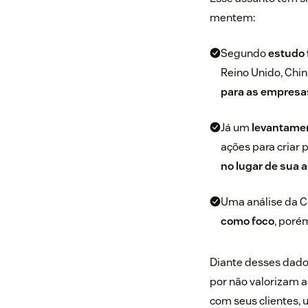
mentem:
Segundo
estudo 
Reino Unido, Chin
para as empresa
Já um
levantame
ações para criar
no lugar de sua 
Uma análise da 
como foco
, poré
Diante desses dados
por não valorizam 
com seus clientes,