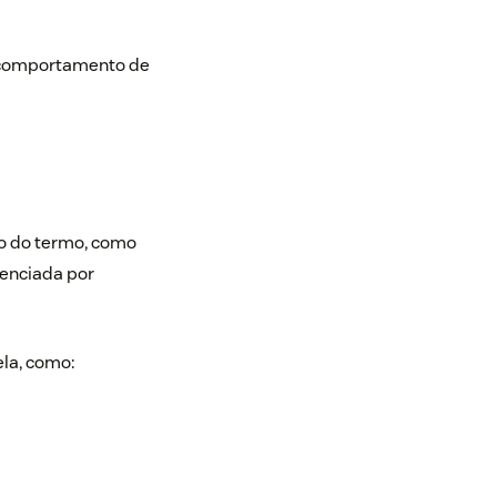
o comportamento de
vo do termo, como
uenciada por
ela, como: