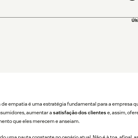
Úl
 de empatia é uma estratégia fundamental para a empresa qu
nsumidores, aumentar a
satisfação dos clientes
e, assim, ofer
imento que eles merecem e anseiam.
o uma pauta constante no cenário atual. Não é à toa, afinal, as