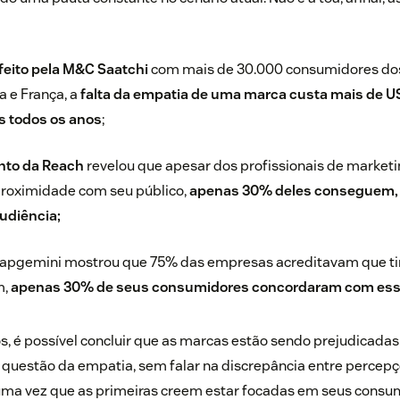
feito pela M&C Saatchi
com mais de 30.000 consumidores dos
a e França, a
falta da empatia de uma marca custa mais de U
s todos os anos
;
nto da Reach
revelou que apesar dos profissionais de marke
 proximidade com seu público,
apenas 30% deles conseguem, d
audiência;
Capgemini mostrou que 75% das empresas acreditavam que t
m,
apenas 30% de seus consumidores concordaram com ess
, é possível concluir que as marcas estão sendo prejudicada
a questão da empatia, sem falar na discrepância entre perce
 uma vez que as primeiras creem estar focadas em seus consu