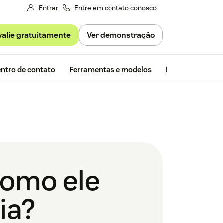
Entrar
Entre em contato conosco
valie gratuitamente
Ver demonstração
Avaliação gra
ntro de contato
Ferramentas e modelos
Insights da Zen
como ele
ia?