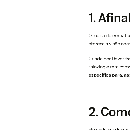
1. Afin
O mapa da empatia é
oferece a visão nec
Criada por Dave Gr
thinking e tem com
específica para, as
2. Com
Ele pode ser desen