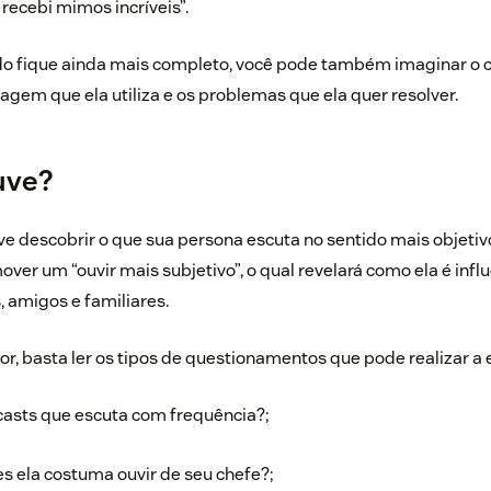
ecebi mimos incríveis”.
do fique ainda mais completo, você pode também imaginar 
uagem que ela utiliza e os problemas que ela quer resolver.
uve?
ve descobrir o que sua persona escuta no sentido mais objeti
r um “ouvir mais subjetivo”, o qual revelará como ela é infl
, amigos e familiares.
r, basta ler os tipos de questionamentos que pode realizar a 
casts que escuta com frequência?;
es ela costuma ouvir de seu chefe?;