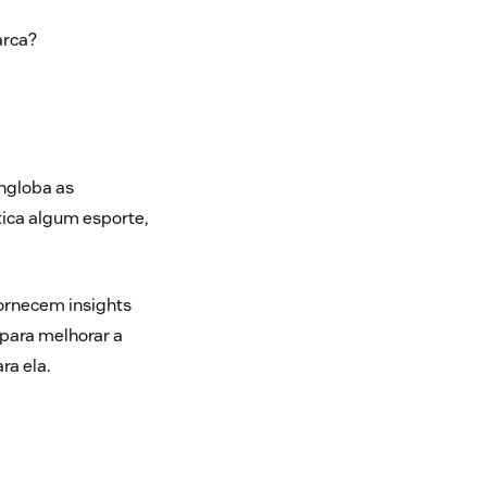
arca?
ngloba as
tica algum esporte,
ornecem insights
 para melhorar a
a ela.