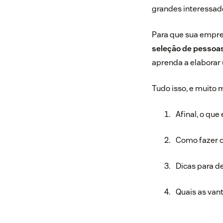
grandes interessad
Para que sua empres
seleção de pessoa
aprenda a elaborar
Tudo isso, e muito m
Afinal, o qu
Como fazer 
Dicas para d
Quais as va