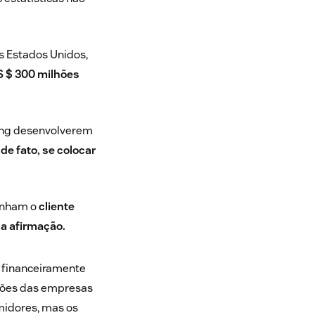
 Estados Unidos,
S $ 300 milhões
ting desenvolverem
e fato, se colocar
inham o
cliente
a afirmação.
s financeiramente
pções das empresas
midores, mas os