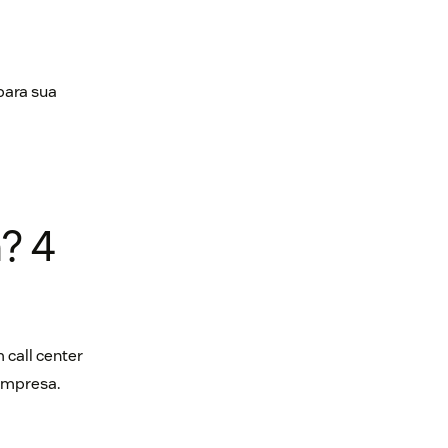
para sua
? 4
m
call center
empresa.