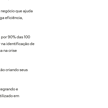
e negócio que ajuda
a eficiência,
a por
90% das 100
 na identificação de
a na crise
tão criando seus
tegrando e
tilizado em