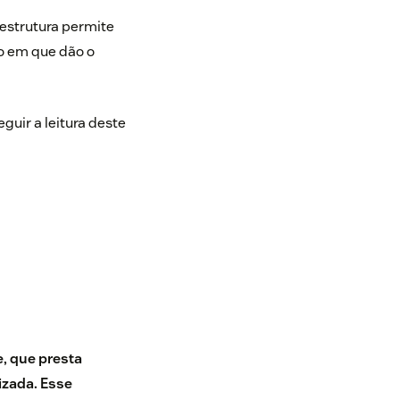
estrutura permite
o em que dão o
guir a leitura deste
, que presta
izada. Esse