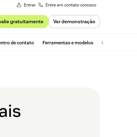
Entrar
Entre em contato conosco
valie gratuitamente
Ver demonstração
Avaliação gra
ntro de contato
Ferramentas e modelos
Insights da Zen
ais