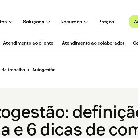
A
tos
Soluções
Recursos
Preços
Atendimento ao cliente
Atendimento ao colaborador
Ce
 de trabalho
Autogestão
togestão: definiçã
a e 6 dicas de co