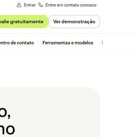
Entrar
Entre em contato conosco
valie gratuitamente
Ver demonstração
Avaliação gra
ntro de contato
Ferramentas e modelos
Insights da Zen
o,
mo