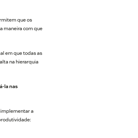
ermitem que os
 a maneira com que
ial em que todas as
lta na hierarquia
á-la nas
o implementar a
produtividade: