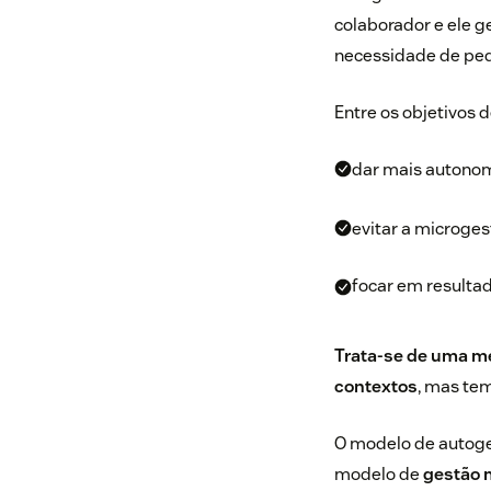
colaborador e ele g
necessidade de pedi
Entre os objetivos 
dar mais autonom
evitar a microges
focar em resultad
Trata-se de uma m
contextos
, mas te
O modelo de autoges
modelo de
gestão m