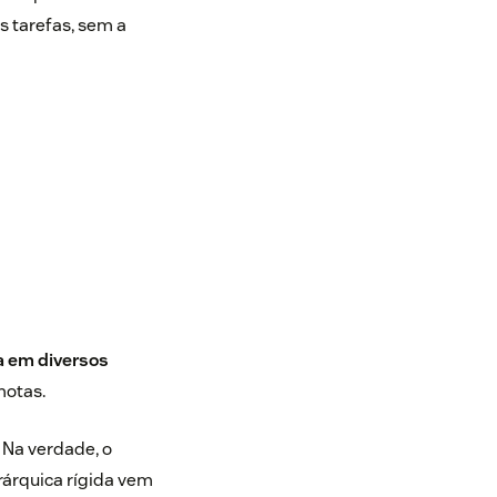
s tarefas, sem a
a em diversos
motas.
 Na verdade, o
rárquica rígida vem