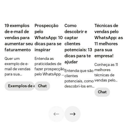
‌19 exemplos
Prospecção
Como
Técnicas de
de e-mail de
pelo
descobrir e
vendas pelo
vendas para
WhatsApp: 10
captar
WhatsApp: as
aumentar seu
dicas para se
clientes
11 melhores
faturamento
inspirar
potenciais: 13
para sua
dicas para te
empresa!
Quer um
Entenda as
ajudar
exemplo de e-
praticidades de
Conheça as 11
mail de vendas
fazer prospecção
melhores
Entenda que são
para sua
pelo WhatsApp +
técnicas de
clientes
empresa?
10 dicas
vendas pelo
potenciais, como
Confira 19
PRÁTICAS para
WhatsApp,
Exemplos de e-mails de vendas
Chat
descobri-los em
opções, incluindo
começar agora
vantagens de
5 passos + 8
Chat
o bônus com as
mesmo,
usar a
dicas para captar
armas da
explorando todas
ferramenta +
clientes
persuasão de
as ferramentas
dicas para criar
potenciais na
Robert Cialdini!
do app!
um script
internet e
personalizado
convertê-los com
para acolher o
sucesso!
cliente!