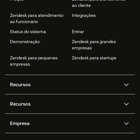
ao cliente
Zendesk para atendimento
Integrações
ao funcionário
Status do sistema
Entrar
Demonstração
Zendesk para grandes
empresas
Zendesk para pequenas
Zendesk para startups
empresas
Recursos
Agentes de IA
Copilot
Recursos
Zendesk AI
Mensagens e chat em tempo
real
Central de Ajuda
Segurança
Empresa
Privacidade e proteção de
Base de conhecimento
API e desenvolvedores
Blog
dados avançada
Quem somos
O que é o Zendesk?
Pesquisa de IA
Eventos e webinars
Trabalho com tickets
Voz