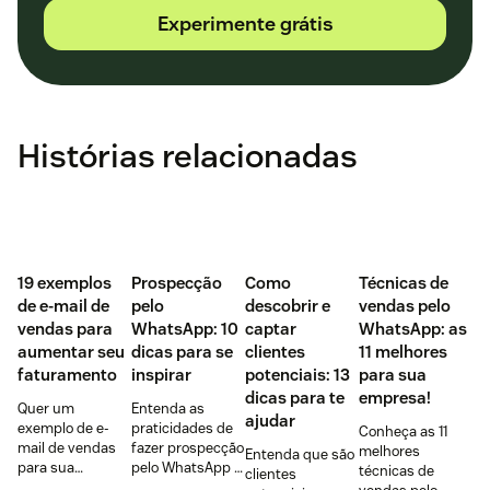
Experimente grátis
Histórias relacionadas
‌19 exemplos
Prospecção
Como
Técnicas de
de e-mail de
pelo
descobrir e
vendas pelo
vendas para
WhatsApp: 10
captar
WhatsApp: as
aumentar seu
dicas para se
clientes
11 melhores
faturamento
inspirar
potenciais: 13
para sua
dicas para te
empresa!
Quer um
Entenda as
ajudar
exemplo de e-
praticidades de
Conheça as 11
mail de vendas
fazer prospecção
melhores
Entenda que são
para sua
pelo WhatsApp +
técnicas de
clientes
empresa?
10 dicas