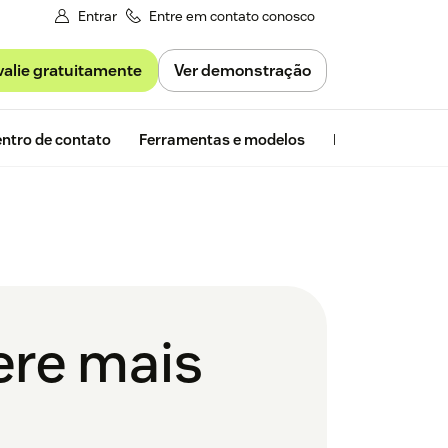
Entrar
Entre em contato conosco
valie gratuitamente
Ver demonstração
Avaliação gra
ntro de contato
Ferramentas e modelos
Insights da Zen
ere mais