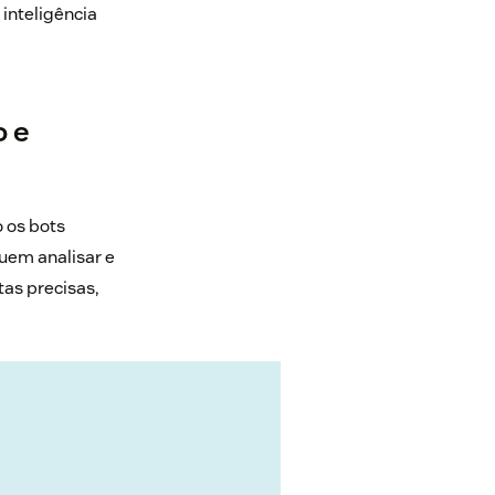
 inteligência
o e
o os bots
guem analisar e
tas precisas,