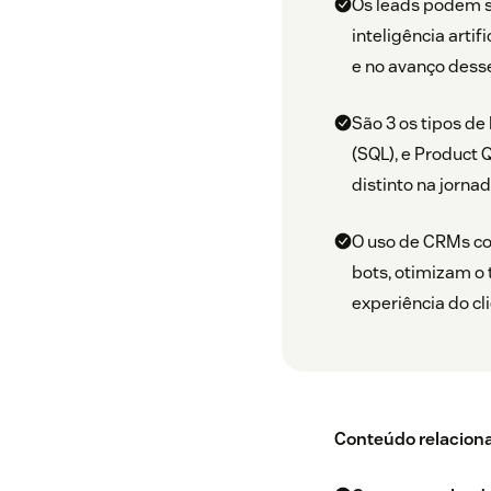
Os leads podem se
inteligência artif
e no avanço desse
São 3 os tipos de
(SQL), e Product 
distinto na jorna
O uso de CRMs com
bots, otimizam o
experiência do cli
Conteúdo relacion