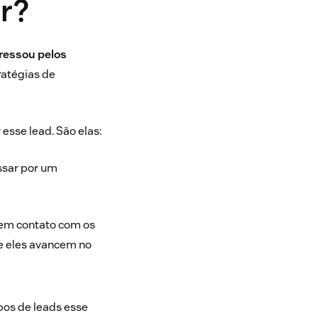
r?
eressou pelos
ratégias de
sse lead. São elas:
ssar por um
em contato com os
ue eles avancem no
pos de leads esse