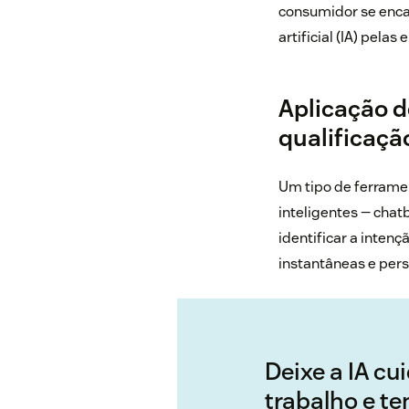
consumidor se enca
artificial (IA) pelas
Aplicação de
qualificaçã
Um tipo de ferramen
inteligentes — chat
identificar a inten
instantâneas e pers
Deixe a IA cu
trabalho e t