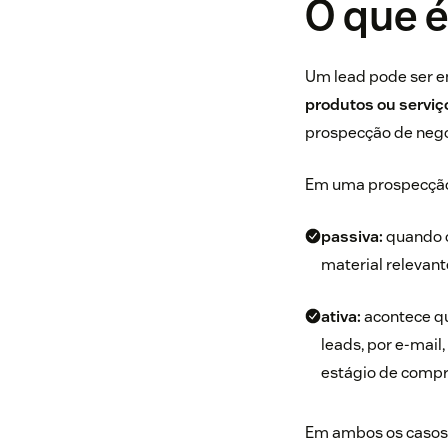
O que 
Um lead pode ser 
produtos ou serviç
prospecção de negóc
Em uma prospecção 
passiva:
quando o
material relevant
ativa:
acontece q
leads, por e-mail
estágio de compr
Em ambos os casos 