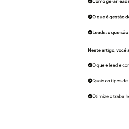
Como gerar leads
O que é gestão de
Leads: o que são
Neste artigo, você
O que é lead e co
Quais os tipos de 
Otimize o trabal