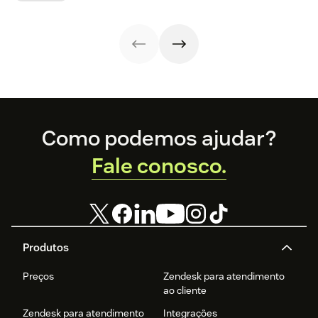
benefícios para o
Compare
gestão da
dicas de como
atendimento.
recursos, preços,
estratégia das
fazer na sua
integrações e
empresas.
empresa.
cenários de uso.
Footer
Como podemos ajudar?
Fale conosco.
Produtos
Preços
Zendesk para atendimento
ao cliente
Zendesk para atendimento
Integrações