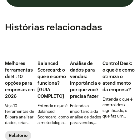
Histórias relacionadas
Melhores
Balanced
Análise de
Control Desk:
ferramentas
Scorecard: o
dados para
o que é e como
de BI: 10
que é e como
vendas:
otimiza o
opções para
funciona?
importância e
atendimento
empresas em
[GUIA
por que você
da empresa?
2026
COMPLETO]
precisa fazer
Entenda o que é
control desk,
Veja 10
Entenda o que é
Entenda a
significado, o
ferramentas de
Balanced
importância da
que faz um
BI para analisar
Scorecard, como
análise de dados
control desk, as
dados, criar
a metodologia
para vendas,
vantagens para a
dashboards e
funciona e como
seus principais
área de
melhorar
o BSC pode ser
benefícios,
Relatório
planejamento e
decisões.
um aliado na
exemplos e 4