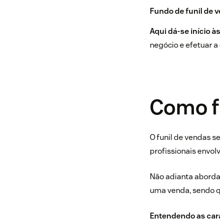
Fundo de funil de 
Aqui dá-se início à
negócio e efetuar 
Como fu
O funil de vendas se
profissionais envo
Não adianta abordar
uma venda, sendo qu
Entendendo as carac