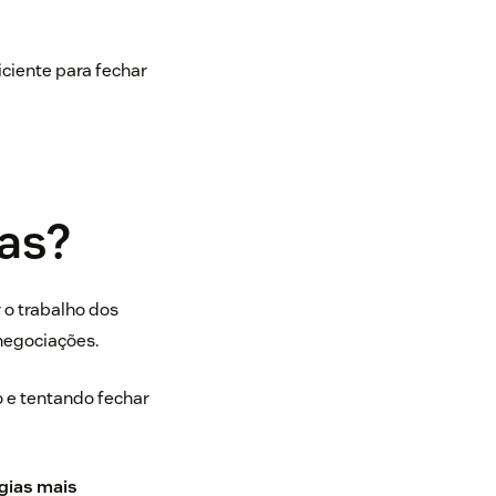
iciente para fechar
das?
r o trabalho dos
 negociações.
o e tentando fechar
égias mais