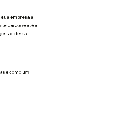
a sua empresa a
nte percorre até a
 gestão dessa
apas e como um