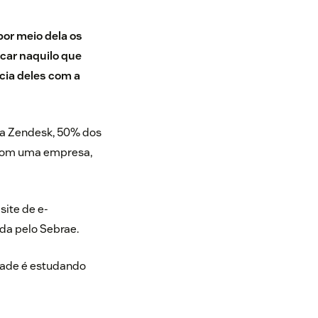
por meio dela os
ar naquilo que
ncia deles com a
a Zendesk, 50% dos
 com uma empresa,
ite de e-
da pelo Sebrae
.
idade é estudando