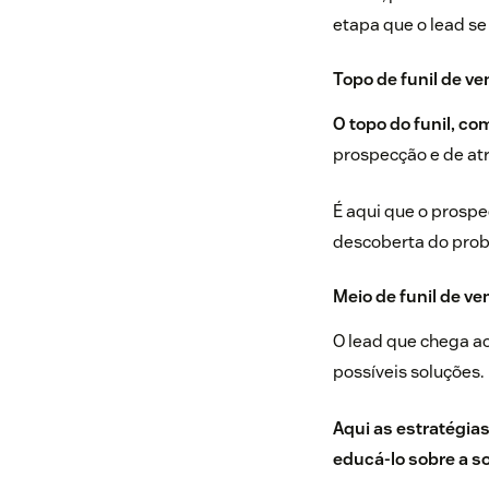
etapa que o lead se
Topo de funil de v
O topo do funil, co
prospecção e de at
É aqui que o prosp
descoberta do prob
Meio de funil de v
O lead que chega ao
possíveis soluções.
Aqui as estratégias
educá-lo sobre a so