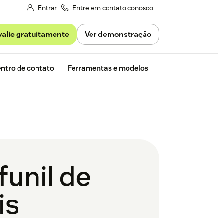
Entrar
Entre em contato conosco
valie gratuitamente
Ver demonstração
Avaliação gra
ntro de contato
Ferramentas e modelos
Insights da Zen
unil de
is