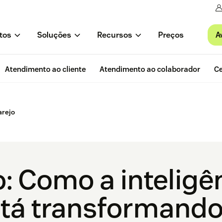
A
tos
Soluções
Recursos
Preços
Atendimento ao cliente
Atendimento ao colaborador
Ce
arejo
o: Como a inteligê
está transformand