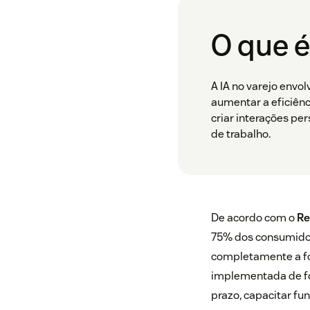
O que é
A IA no varejo envol
aumentar a eficiênc
criar interações per
de trabalho.
De acordo com o
Re
75% dos consumido
completamente a f
implementada de form
prazo, capacitar fu