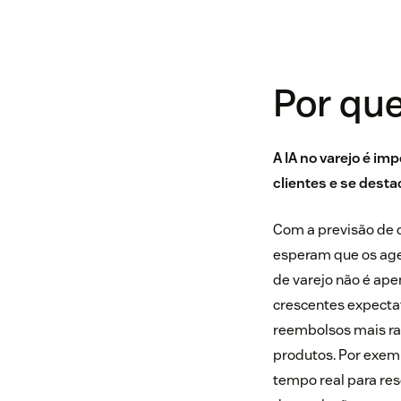
Por que
A IA no varejo é im
clientes e se dest
Com a previsão de 
esperam que os agen
de varejo não é ape
crescentes expectat
reembolsos mais r
produtos. Por exemp
tempo real para re