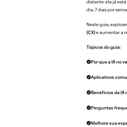
distante: ela já es
dia, 7 dias por sem
Neste guia, explora
(CX)
e aumentar a r
Tópicos do guia:
Por que a IA no v
Aplicativos comu
Benefícios da IA 
Perguntas frequ
Melhore sua expe