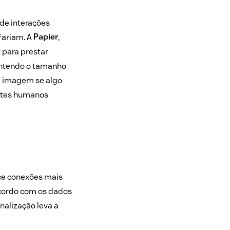
de interações
fariam. A
Papier
,
 para prestar
antendo o tamanho
de imagem se algo
entes humanos
ce conexões mais
 acordo com os dados
alização leva a