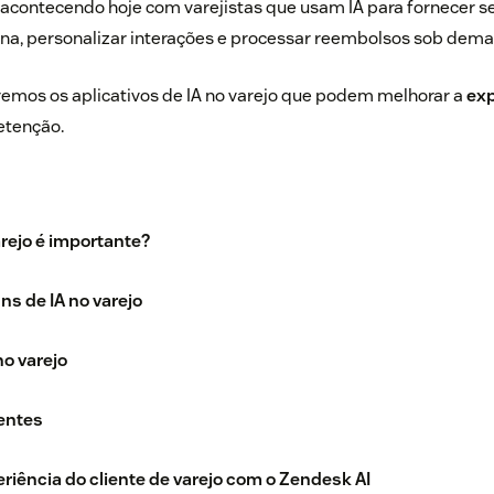
tá acontecendo hoje com varejistas que usam IA para fornecer se
ana, personalizar interações e processar reembolsos sob dem
remos os aplicativos de IA no varejo que podem melhorar a
exp
etenção.
arejo é importante?
ns de IA no varejo
no varejo
entes
riência do cliente de varejo com o Zendesk AI