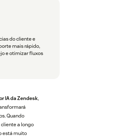
cias do cliente e
porte mais rápido,
jo e otimizar fluxos
por IA da Zendesk
,
ransformará
os. Quando
 cliente a longo
o está muito