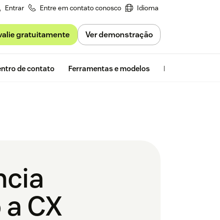
Entrar
Entre em contato conosco
Idioma
valie gratuitamente
Ver demonstração
Avaliação gra
ntro de contato
Ferramentas e modelos
Insights da Zen
ncia
o a CX