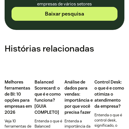
empresas de vários setores
Baixar pesquisa
Histórias relacionadas
Melhores
Balanced
Análise de
Control Desk:
ferramentas
Scorecard: o
dados para
o que é e como
de BI: 10
que é e como
vendas:
otimiza o
opções para
funciona?
importância e
atendimento
empresas em
[GUIA
por que você
da empresa?
2026
COMPLETO]
precisa fazer
Entenda o que é
control desk,
Veja 10
Entenda o que é
Entenda a
significado, o
ferramentas de
Balanced
importância da