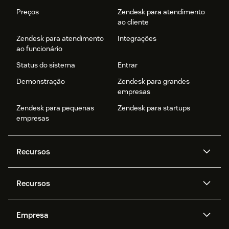
Preços
Zendesk para atendimento
ao cliente
Zendesk para atendimento
Integrações
ao funcionário
Status do sistema
Entrar
Demonstração
Zendesk para grandes
empresas
Zendesk para pequenas
Zendesk para startups
empresas
Recursos
Agentes de IA
Copilot
Recursos
Zendesk AI
Mensagens e chat em tempo
real
Central de Ajuda
Segurança
Empresa
Privacidade e proteção de
Base de conhecimento
API e desenvolvedores
Blog
dados avançada